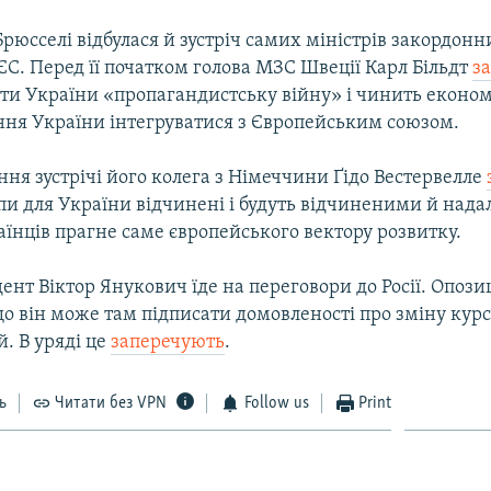
Брюсселі відбулася й зустріч самих міністрів закордонн
ЄС. Перед її початком голова МЗС Швеції Карл Більдт
з
роти України «пропагандистську війну» і чинить еконо
ння України інтегруватися з Європейським союзом.
ння зустрічі його колега з Німеччини Ґідо Вестервелле
пи для України відчинені і будуть відчиненими й надал
аїнців прагне саме європейського вектору розвитку.
ент Віктор Янукович їде на переговори до Росії. Опози
о він може там підписати домовленості про зміну кур
. В уряді це
заперечують
.
ь
Читати без VPN
Follow us
Print