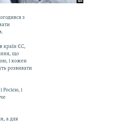
погодився з
мати
м.
в країн ЄС,
іння, що
ою, і кожен
уть розвивати
 Росією, і
оче
и, а для