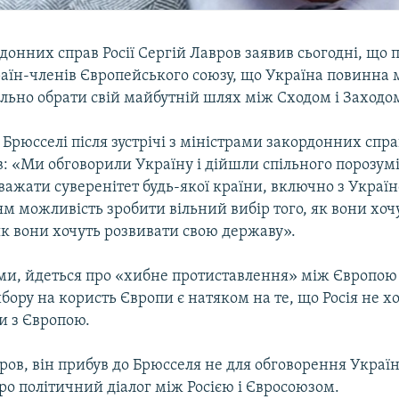
донних справ Росії Сергій Лавров заявив сьогодні, що 
раїн-членів Європейського союзу, що Україна повинна 
льно обрати свій майбутній шлях між Сходом і Заходо
Брюсселі після зустрічі з міністрами закордонних спра
в: «Ми обговорили Україну і дійшли спільного порозум
ажати суверенітет будь-якої країни, включно з Україн
м можливість зробити вільний вибір того, як вони хоч
як вони хочуть розвивати свою державу».
ми, йдеться про «хибне протиставлення» між Європою і
бору на користь Європи є натяком на те, що Росія не х
и з Європою.
ров, він прибув до Брюсселя не для обговорення Україн
ро політичний діалог між Росією і Євросоюзом.