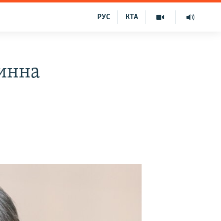
РУС
КТА
винна