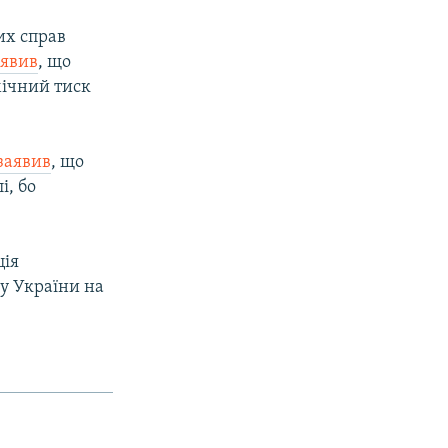
их справ
аявив
, що
мічний тиск
заявив
, що
і, бо
ція
су України на