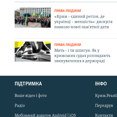
ПРАВА ЛЮДИНИ
«Крим – єдиний регіон, де
українці – меншість»: дискусія
навколо нової пам'ятної дати
ПРАВА ЛЮДИНИ
Мить – і ти шпигун. Як у
кримських судах розглядають
звинувачення в держзраді
Русский
ПІДТРИМКА
ІНФО
Qırımtatar
Ваше відео і фото
Крим.Реалії
ДОЛУЧАЙСЯ!
Радіо
Передрук
Мобільний додаток Android | iOS
Контакти