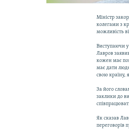
Міністр закор
колегами з к
можливість ві
Виступаючи у 
Лавров заяви
кожен має пов
має дати людя
свою країну, 
За його слова
заклики до ви
співпрацюват
Як сказав Лав
переговорів п