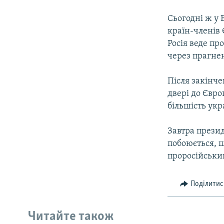
Сьогодні ж у 
країн-членів 
Росія веде п
через прагне
Після закінче
двері до Євро
більшість укр
Завтра презид
побоюється, щ
проросійський
Поділитис
Читайте також