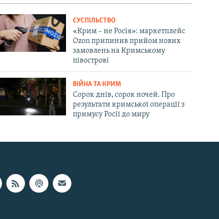
СУСПІЛЬСТВО
«Крим – не Росія»: маркетплейс
Ozon припинив прийом нових
замовлень на Кримському
півострові
ВІЙНА ТА КРИМ
Сорок днів, сорок ночей. Про
результати кримської операції з
примусу Росії до миру