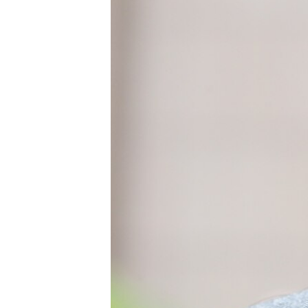
ВІДЕОУРОКИ «ELIFBE»
СВІДЧЕННЯ ОКУПАЦІЇ
УКРАЇНСЬКА ПРОБЛЕМА КРИМУ
ІНФОГРАФІКА