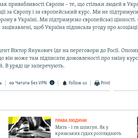
ак привабливості Європи – те, що стільки людей в Укр
ії за Європу і за європейський курс. Ми не підтримує
орону в Україні. Ми підтримуємо європейські цінності.
 зацікавлені, щоб Україна підписала угоду про асоціаці
ент Віктор Янукович їде на переговори до Росії. Опози
о він може там підписати домовленості про зміну кур
. В уряді це заперечують.
ь
Читати без VPN
Follow us
Print
ПРАВА ЛЮДИНИ
Мить – і ти шпигун. Як у
кримських судах розглядають