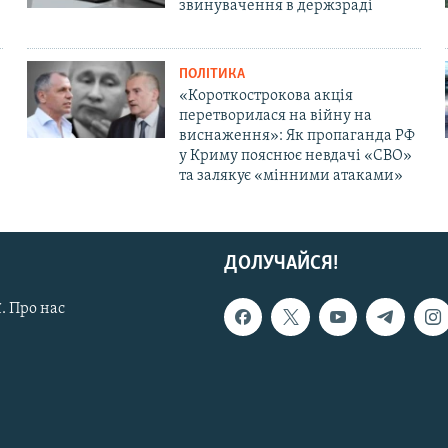
звинувачення в держзраді
ПОЛІТИКА
«Короткострокова акція
перетворилася на війну на
виснаження»: Як пропаганда РФ
у Криму пояснює невдачі «СВО»
та залякує «мінними атаками»
ДОЛУЧАЙСЯ!
. Про нас