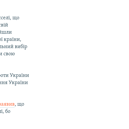
селі, що
свій
ійшли
ї країни,
льний вибір
ти свою
проти України
ння України
заявив
, що
і, бо