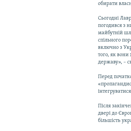
обирати власн
Сьогодні Лавр
погодився з н
майбутній шл
спільного пор
включно з Ук
того, як вони
державу», – с
Перед початко
«пропагандис
інтегруватис
Після закінче
двері до Євро
більшість укр