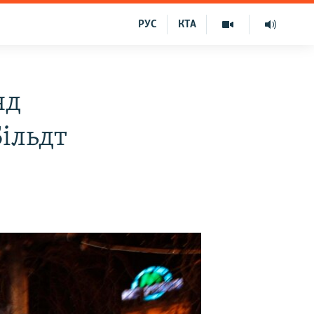
РУС
КТА
яд
Більдт