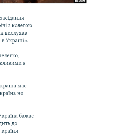
 засідання
ічі з колегою
він вислухав
 в Україні».
нелегко,
ажливими в
Україна має
Україна не
 Україна бажає
дить до
 країни