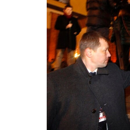
ВІДЕОУРОКИ «ELIFBE»
СВІДЧЕННЯ ОКУПАЦІЇ
УКРАЇНСЬКА ПРОБЛЕМА КРИМУ
ІНФОГРАФІКА