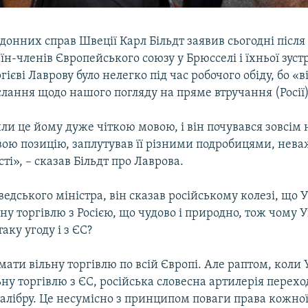
донних справ Швеції Карл Більдт заявив сьогодні після
їн-членів Європейського союзу у Брюсселі і їхньої зустр
ргієві Лаврову було нелегко під час робочого обіду, бо «
слання щодо нашого погляду на пряме втручання (Росії)
и це йому дуже чіткою мовою, і він почувався зовсім 
ою позицію, заплутував її різними подробицями, нев
ті», – сказав Більдт про Лаврова.
едського міністра, він сказав російському колезі, що 
ьну торгівлю з Росією, що чудово і природно, тож чому 
аку угоду і з ЄС?
мати вільну торгівлю по всій Європі. Але раптом, коли
ьну торгівлю з ЄС, російська словесна артилерія перехо
алібру. Це несумісно з принципом поваги права кожної