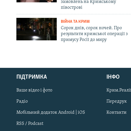
замовлень на Кримському
півострові
ВІЙНА ТА КРИМ
Сорок днів, сорок ночей. Про
результати кримської операції з
примусу Росії до миру
Русский
ПІДТРИМКА
ІНФО
Qırımtatar
Ваше відео і фото
Крим.Реалії
ДОЛУЧАЙСЯ!
Радіо
Передрук
Мобільний додаток Android | iOS
Контакти
RSS / Podcast