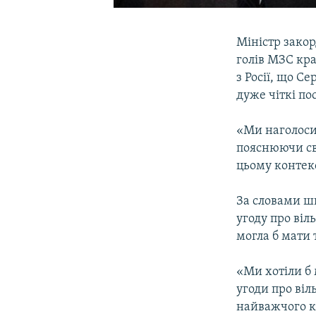
Міністр закор
голів МЗС кра
з Росії, що Се
дуже чіткі по
«Ми наголосил
пояснюючи св
цьому контекс
За словами шв
угоду про віл
могла б мати т
«Ми хотіли б 
угоди про віл
найважчого к