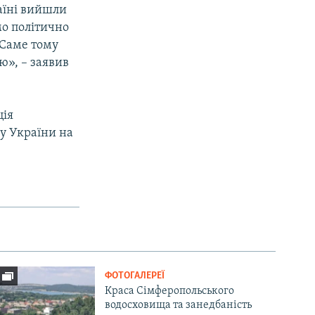
аїні вийшли
мо політично
 Саме тому
ю», – заявив
ція
су України на
ФОТОГАЛЕРЕЇ
Краса Сімферопольського
водосховища та занедбаність