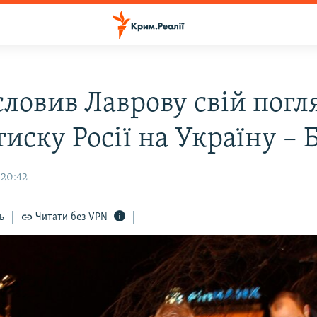
словив Лаврову свій погл
иску Росії на Україну – 
 20:42
ь
Читати без VPN