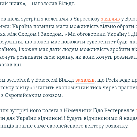
ий шлях», – наголосив Більдт.
ов після зустрічі з колегами з Євросоюзу
заявляв
у Брюс
ими: Україна повинна мати можливість вільно обрати 
ях між Сходом і Заходом. «Ми обговорили Україну і д
озуміння, що кожен має поважати суверенітет будь-яко
раїною, і кожен має дати людям можливість зробити ві
 хочуть розвивати свою країну, як вони хочуть розвива
казав він.
м зустрічей у Брюсселі Більдт
заявляв
, що Росія веде 
тську війну» і чинить економічний тиск через прагне
я з Європейським союзом.
ння зустрічі його колега з Німеччини Ґідо Вестервелле
пи для України відчинені і будуть відчиненими й надал
аїнців прагне саме європейського вектору розвитку.