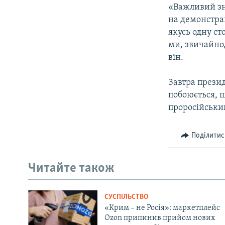
«Важливий зн
на демонстрац
якусь одну ст
ми, звичайно,
він.
Завтра презид
побоюється, щ
проросійський
Поділитис
Читайте також
СУСПІЛЬСТВО
«Крим – не Росія»: маркетплейс
Ozon припинив прийом нових