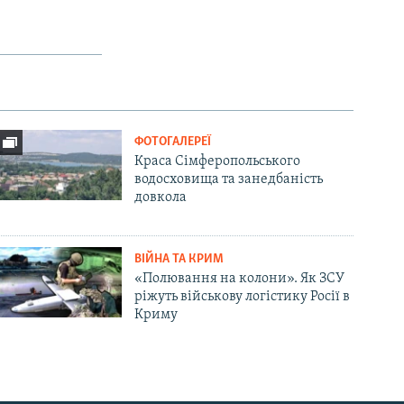
SHARE
ФОТОГАЛЕРЕЇ
Краса Сімферопольського
водосховища та занедбаність
px
width
довкола
ВІЙНА ТА КРИМ
«Полювання на колони». Як ЗСУ
ріжуть військову логістику Росії в
Криму