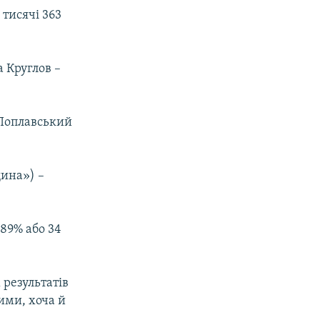
 тисячі 363
 Круглов –
 Поплавський
щина») –
89% або 34
 результатів
ими, хоча й