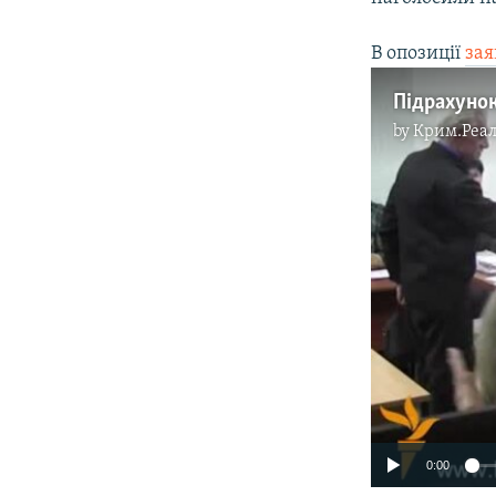
В опозиції
за
Підрахунок
by
Крим.Реал
0:00