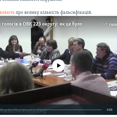
являють
про велику кількість фальсифікацій.
 голосів в ОВК 223 округу: як це було
EMB
ії
No media source currently available
4:03