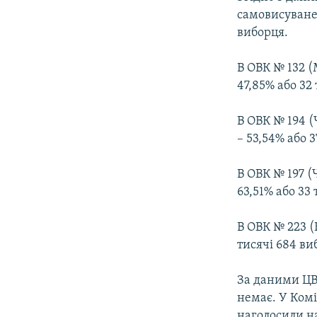
ВІДЕОУРОКИ «ELIFBE»
самовисуванец
СВІДЧЕННЯ ОКУПАЦІЇ
виборця.
УКРАЇНСЬКА ПРОБЛЕМА КРИМУ
В ОВК № 132 
ІНФОГРАФІКА
47,85% або 32 
В ОВК № 194 
– 53,54% або 
В ОВК № 197 (
63,51% або 33 
В ОВК № 223 
тисячі 684 ви
За даними ЦВК
немає. У Ком
наголосили на