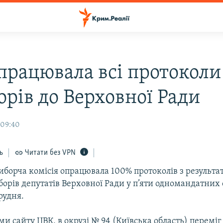
працювала всі протоколи
орів до Верховної Ради
 09:40
ь
Читати без VPN
иборча комісія опрацювала 100% протоколів з результ
орів депутатів Верховної Ради у п’яти одномандатних
рудня.
ми сайту ЦВК, в окрузі № 94 (Київська область) переміг