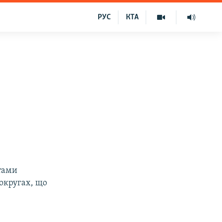
РУС
КТА
атами
 округах, що