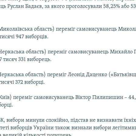
ь Руслан Бадаєв, за якого проголосували 58,25% або 53
(Миколаївська область) переміг самовисуванець Микола
тисячі 947 виборців.
(Черкаська область) переміг самовисуванець Михайло
37 тисяч 331 виборець.
Черкаська область) переміг Леонід Даценко («Батьків
тисячі 372 виборці.
(Київ) переміг самовисуванець Віктор Пилипишин – 44,
борці.
, вибори минули спокійно, підстав не визнавати їхніх
ітеті виборців України також визнали вибори легітимн
 великій кількості порушень.