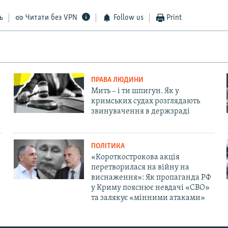
EMBED
ь
Читати без VPN
Follow us
Print
ПРАВА ЛЮДИНИ
Мить – і ти шпигун. Як у
кримських судах розглядають
звинувачення в держзраді
ПОЛІТИКА
«Короткострокова акція
перетворилася на війну на
виснаження»: Як пропаганда РФ
у Криму пояснює невдачі «СВО»
та залякує «мінними атаками»