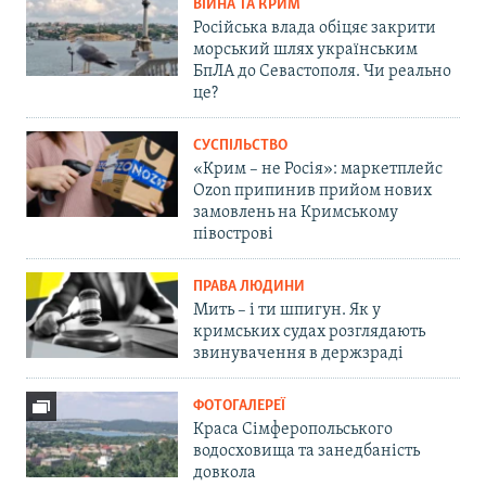
ВІЙНА ТА КРИМ
Російська влада обіцяє закрити
морський шлях українським
БпЛА до Севастополя. Чи реально
це?
СУСПІЛЬСТВО
«Крим – не Росія»: маркетплейс
Ozon припинив прийом нових
замовлень на Кримському
півострові
ПРАВА ЛЮДИНИ
Мить – і ти шпигун. Як у
кримських судах розглядають
звинувачення в держзраді
ФОТОГАЛЕРЕЇ
Краса Сімферопольського
водосховища та занедбаність
довкола