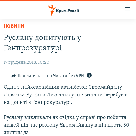
Доступність
посилання
Перейти
НОВИНИ
до
НОВИНИ
Руслану допитують у
основного
ВОДА.КРИМ
матеріалу
Генпрокуратурі
ВІДЕО ТА ФОТО
Перейти
до
17 грудень 2013, 10:20
ПОЛІТИКА
основної
БЛОГИ
Поділитись
Читати без VPN
навігації
Перейти
ПОГЛЯД
Одна з найяскравіших активісток Євромайдану
до
співачка Руслана Лижичко у ці хвилини перебуває
ІНТЕРВ'Ю
пошуку
на допиті в Генпрокуратурі.
ВСЕ ЗА ДЕНЬ
Руслану викликали як свідка у справі про побиття
СПЕЦПРОЕКТИ
людей під час розгону Євромайдану в ніч проти 30
ЯК ОБІЙТИ БЛОКУВАННЯ
ДЕПОРТАЦІЯ
листопада.