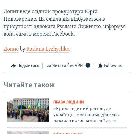
ВІДЕОУРОКИ «ELIFBE»
Русский
Допит веде слідчий прокуратури Юрій
СВІДЧЕННЯ ОКУПАЦІЇ
Пивоваренко. Ця слідча дія відбувається в
Qırımtatar
присутності адвоката Руслани Лижичко, інформує
УКРАЇНСЬКА ПРОБЛЕМА КРИМУ
вона сама в мережі Facebook.
ДОЛУЧАЙСЯ!
ІНФОГРАФІКА
Допис
by
Ruslana Lyzhychko
.
Усі сайти RFE/RL
Поділитись
Читати без VPN
Follow us
Читайте також
ПРАВА ЛЮДИНИ
«Крим – єдиний регіон, де
українці – меншість»: дискусія
навколо нової пам'ятної дати