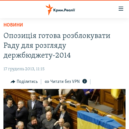
Доступність
посилання
Перейти
НОВИНИ
до
НОВИНИ
Опозиція готова розблокувати
основного
ВОДА.КРИМ
матеріалу
Раду для розгляду
ВІДЕО ТА ФОТО
Перейти
держбюджету-2014
до
ПОЛІТИКА
основної
17 грудень 2013, 11:15
БЛОГИ
навігації
Перейти
Поділитись
Читати без VPN
ПОГЛЯД
до
ІНТЕРВ'Ю
пошуку
ВСЕ ЗА ДЕНЬ
СПЕЦПРОЕКТИ
ЯК ОБІЙТИ БЛОКУВАННЯ
ДЕПОРТАЦІЯ