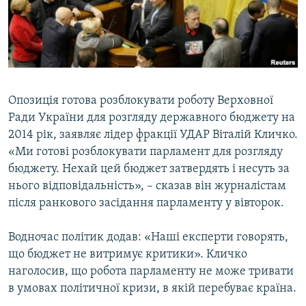
ВІДЕОУРОКИ «ELIFBE»
Русский
СВІДЧЕННЯ ОКУПАЦІЇ
Qırımtatar
УКРАЇНСЬКА ПРОБЛЕМА КРИМУ
ДОЛУЧАЙСЯ!
ІНФОГРАФІКА
Опозиція готова розблокувати роботу Верховної
Ради України для розгляду державного бюджету на
2014 рік, заявляє лідер фракції УДАР Віталій Кличко.
Усі сайти RFE/RL
«Ми готові розблокувати парламент для розгляду
бюджету. Нехай цей бюджет затвердять і несуть за
нього відповідальність», – сказав він журналістам
після ранкового засідання парламенту у вівторок.
Водночас політик додав: «Наші експерти говорять,
що бюджет не витримує критики». Кличко
наголосив, що робота парламенту не може тривати
в умовах політичної кризи, в якій перебуває країна.