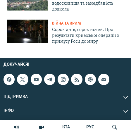
водосховища та занедбаність
довкола
ВІЙНА ТА КРИМ
Сорок днів, сорок ночей. Про
результати кримської операції з
примусу Росії до миру
ДОЛУЧАЙСЯ!
ПІДТРИМКА
ІНФО
© Крим.Реалії, 2026 | Усі права застережено.
КТА
РУС