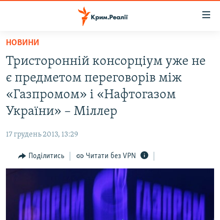
Доступність
посилання
Перейти
НОВИНИ
до
НОВИНИ
Тристоронній консорціум уже не
основного
ВОДА.КРИМ
матеріалу
є предметом переговорів між
ВІДЕО ТА ФОТО
Перейти
«Газпромом» і «Нафтогазом
до
ПОЛІТИКА
України» – Міллер
основної
БЛОГИ
навігації
17 грудень 2013, 13:29
Перейти
ПОГЛЯД
до
Поділитись
Читати без VPN
ІНТЕРВ'Ю
пошуку
ВСЕ ЗА ДЕНЬ
СПЕЦПРОЕКТИ
ЯК ОБІЙТИ БЛОКУВАННЯ
ДЕПОРТАЦІЯ