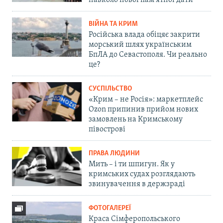
навколо нової пам'ятної дати
ВІЙНА ТА КРИМ
Російська влада обіцяє закрити
морський шлях українським
БпЛА до Севастополя. Чи реально
це?
СУСПІЛЬСТВО
«Крим – не Росія»: маркетплейс
Ozon припинив прийом нових
замовлень на Кримському
півострові
ПРАВА ЛЮДИНИ
Мить – і ти шпигун. Як у
кримських судах розглядають
звинувачення в держзраді
ФОТОГАЛЕРЕЇ
Краса Сімферопольського