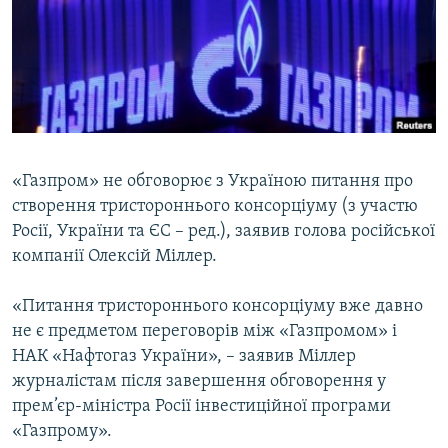
ВІДЕОУРОКИ «ELIFBE»
Русский
СВІДЧЕННЯ ОКУПАЦІЇ
Qırımtatar
УКРАЇНСЬКА ПРОБЛЕМА КРИМУ
ДОЛУЧАЙСЯ!
ІНФОГРАФІКА
«Газпром» не обговорює з Україною питання про
створення тристороннього консорціуму (з участю
Усі сайти RFE/RL
Росії, України та ЄС – ред.), заявив голова російської
компанії Олексій Міллер.
«Питання тристороннього консорціуму вже давно
не є предметом переговорів між «Газпромом» і
НАК «Нафтогаз України», – заявив Міллер
журналістам після завершення обговорення у
прем’єр-міністра Росії інвестиційної програми
«Газпрому».