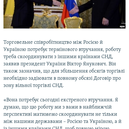
ВІДЕОУРОКИ «ELIFBE»
Русский
СВІДЧЕННЯ ОКУПАЦІЇ
Qırımtatar
УКРАЇНСЬКА ПРОБЛЕМА КРИМУ
ДОЛУЧАЙСЯ!
ІНФОГРАФІКА
Торговельне співробітництво між Росією й
Україною потребує термінового втручання, роботу
треба скоординувати з іншими країнами СНД,
Усі сайти RFE/RL
заявив президент України Віктор Янукович. Він
також зазначив, що для збільшення обсягів торгівлі
необхідно задіювати в повному обсязі Договір про
зону вільної торгівлі СНД.
«Вона потребує сьогодні екстреного втручання. Я
думаю, що цю роботу ми з вами в найближчій
перспективі матимемо скоординувати не тільки
між нашими державами – Росією та Україною, а й
із іншими країнами СНД, щоб повною мірою