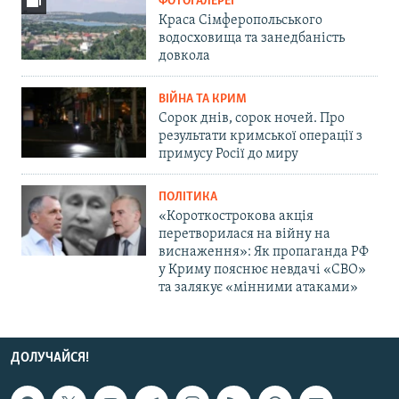
ФОТОГАЛЕРЕЇ
Краса Сімферопольського
водосховища та занедбаність
довкола
ВІЙНА ТА КРИМ
Сорок днів, сорок ночей. Про
результати кримської операції з
примусу Росії до миру
ПОЛІТИКА
«Короткострокова акція
перетворилася на війну на
виснаження»: Як пропаганда РФ
у Криму пояснює невдачі «СВО»
та залякує «мінними атаками»
ДОЛУЧАЙСЯ!