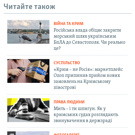
Читайте також
ВІЙНА ТА КРИМ
Російська влада обіцяє закрити
морський шлях українським
БпЛА до Севастополя. Чи реально
це?
СУСПІЛЬСТВО
«Крим – не Росія»: маркетплейс
Ozon припинив прийом нових
замовлень на Кримському
півострові
ПРАВА ЛЮДИНИ
Мить – і ти шпигун. Як у
кримських судах розглядають
звинувачення в держзраді