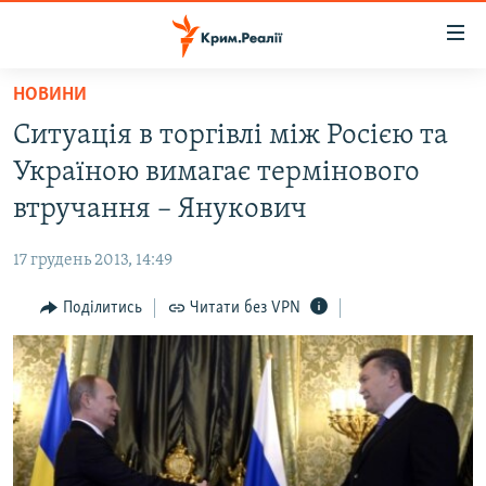
Доступність
посилання
Перейти
НОВИНИ
до
НОВИНИ
Ситуація в торгівлі між Росією та
основного
ВОДА.КРИМ
матеріалу
Україною вимагає термінового
ВІДЕО ТА ФОТО
Перейти
втручання – Янукович
до
ПОЛІТИКА
основної
17 грудень 2013, 14:49
БЛОГИ
навігації
Перейти
Поділитись
Читати без VPN
ПОГЛЯД
до
ІНТЕРВ'Ю
пошуку
ВСЕ ЗА ДЕНЬ
СПЕЦПРОЕКТИ
ЯК ОБІЙТИ БЛОКУВАННЯ
ДЕПОРТАЦІЯ