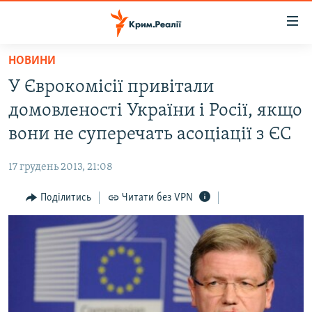
Доступність
посилання
Перейти
НОВИНИ
до
НОВИНИ
У Єврокомісії привітали
основного
ВОДА.КРИМ
матеріалу
домовленості України і Росії, якщо
ВІДЕО ТА ФОТО
Перейти
вони не суперечать асоціації з ЄС
до
ПОЛІТИКА
основної
17 грудень 2013, 21:08
БЛОГИ
навігації
Перейти
Поділитись
Читати без VPN
ПОГЛЯД
до
ІНТЕРВ'Ю
пошуку
ВСЕ ЗА ДЕНЬ
СПЕЦПРОЕКТИ
ЯК ОБІЙТИ БЛОКУВАННЯ
ДЕПОРТАЦІЯ