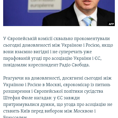
ВІДЕОУРОКИ «ELIFBE»
Русский
СВІДЧЕННЯ ОКУПАЦІЇ
Qırımtatar
УКРАЇНСЬКА ПРОБЛЕМА КРИМУ
ДОЛУЧАЙСЯ!
ІНФОГРАФІКА
У Європейській комісії схвально прокоментували
сьогодні домовленості між Україною і Росією, якщо
вони взаємно вигідні і не суперечать уже
Усі сайти RFE/RL
парафованій угоді про асоціацію України і ЄС,
повідомляє кореспондент Радіо Свобода.
Реагуючи на домовленості, досягнені сьогодні між
Україною і Росією в Москві, єврокомісар із питань
розширення і Європейської політики сусідства
Штефан Фюле нагадав: у ЄС завжди
притримувалися думки, що угода про асоціацію не
ставить Київ перед вибором між Москвою і
Брюсселем.