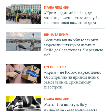
ПРАВА ЛЮДИНИ
«Крим – єдиний регіон, де
українці – меншість»: дискусія
навколо нової пам'ятної дати
ВІЙНА ТА КРИМ
Російська влада обіцяє закрити
морський шлях українським
БпЛА до Севастополя. Чи реально
це?
СУСПІЛЬСТВО
«Крим – не Росія»: маркетплейс
Ozon припинив прийом нових
замовлень на Кримському
півострові
ПРАВА ЛЮДИНИ
Мить – і ти шпигун. Як у
кримських судах розглядають