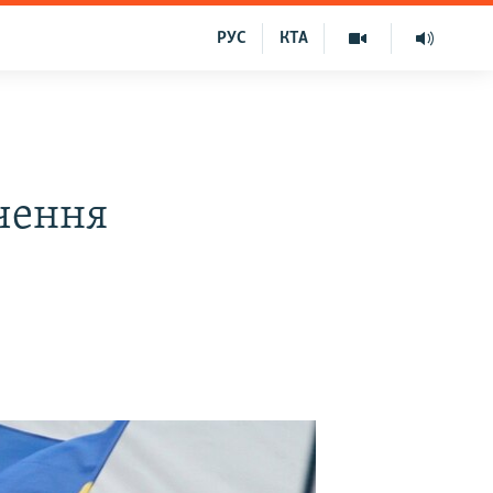
РУС
КТА
очення