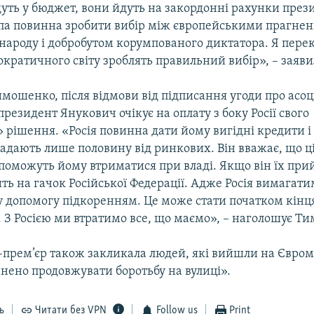
дуть у бюджет, вони йдуть на закордонні рахунки през
па повинна зробити вибір між європейськими прагне
 народу і добробутом корумпованого диктатора. Я пере
кратичного світу зроблять правильний вибір», – заяви
мошенко, після відмови від підписання угоди про асоц
президент Янукович очікує на оплату з боку Росії свого
 рішення. «Росія повинна дати йому вигідні кредити і
кладають лише половину від ринкових. Він вважає, що ц
поможуть йому втриматися при владі. Якщо він їх при
ть на гачок Російської Федерації. Адже Росія вимагат
у допомогу підкоренням. Це може стати початком кінц
. З Росією ми втратимо все, що маємо», – наголошує Т
с-прем’єр також закликала людей, які вийшли на Євро
нено продовжувати боротьбу на вулиці».
ь
Читати без VPN
Follow us
Print