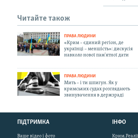
Читайте також
ПРАВА ЛЮДИНИ
«Крим – єдиний регіон, де
українці – меншість»: дискусія
навколо нової пам'ятної дати
ПРАВА ЛЮДИНИ
Мить – і ти шпигун. Як у
кримських судах розглядають
звинувачення в держзраді
Русский
ПІДТРИМКА
ІНФО
Qırımtatar
Ваше відео і фото
Крим.Реалії