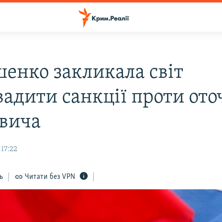
енко закликала світ
вадити санкції проти от
вича
 17:22
ь
Читати без VPN