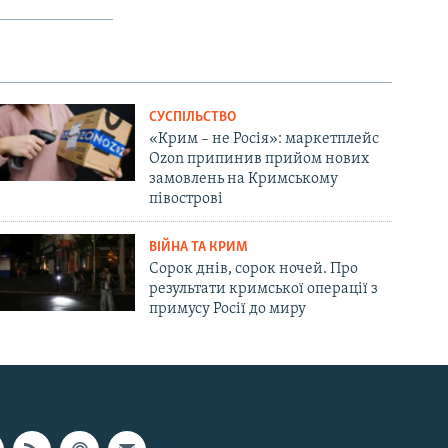
СУСПІЛЬСТВО
«Крим – не Росія»: маркетплейс
Ozon припинив прийом нових
замовлень на Кримському
півострові
ВІЙНА ТА КРИМ
Сорок днів, сорок ночей. Про
результати кримської операції з
примусу Росії до миру