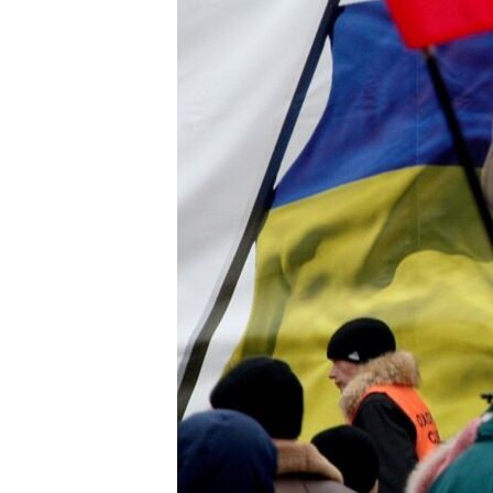
ВІДЕОУРОКИ «ELIFBE»
СВІДЧЕННЯ ОКУПАЦІЇ
УКРАЇНСЬКА ПРОБЛЕМА КРИМУ
ІНФОГРАФІКА