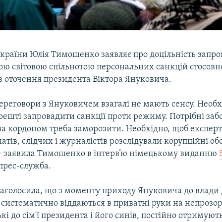
України Юлія Тимошенко заявляє про доцільність запр
ю світовою спільнотою персональних санкцій стосовн
в оточення президента Віктора Януковича.
ереговори з Януковичем взагалі не мають сенсу. Необх
ешті запровадити санкції проти режиму. Потрібні забо
за кордоном треба заморозити. Необхідно, щоб експерт
атів, слідчих і журналістів розслідували корупційні о
– заявила Тимошенко в інтерв’ю німецькому виданню
 прес-служба.
наголосила, що з моменту приходу Януковича до влади
 систематично віддаються в приватні руки на непрозо
кі до сім'ї президента і його синів, постійно отримуют