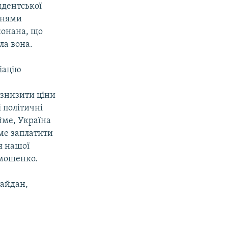
идентської
ннями
конана, що
ла вона.
іацію
 знизити ціни
і політичні
йме, Україна
име заплатити
я нашої
имошенко.
майдан,