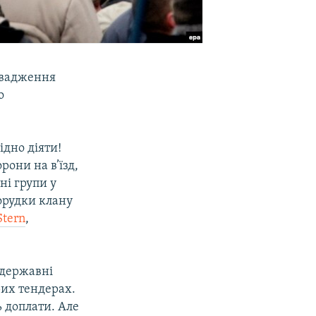
овадження
о
ідно діяти!
рони на в’їзд,
ні групи у
борудки клану
Stern
,
 державні
рих тендерах.
ь доплати. Але