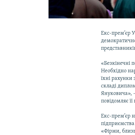
Екс-прем’єр 
демократично
представникі
«Безкінечні п
Необхідно нар
їхні рахунки 
складі диплом
Януковича», 
повідомляє її
Екс-прем’єр 
підприємства
«Фірми, близь