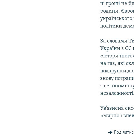
ці гроші не й
родини. Євро
українського
політики демо
За словами Ти
України з ЄС 
«історичного»
на газ, які с
подарунки до
знову потрапи
за економічн
незалежності
Ув’язнена ек
«мирно і впев
Поділитис