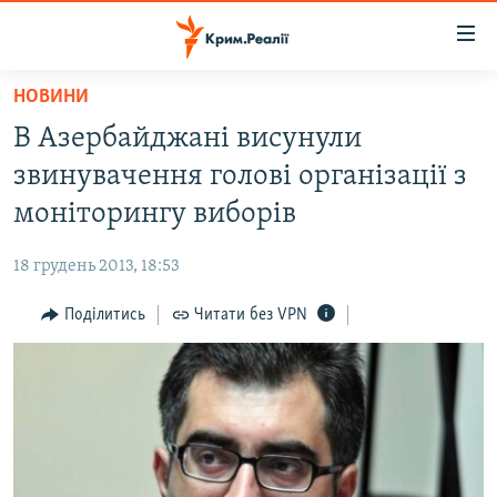
Доступність
посилання
Перейти
НОВИНИ
до
НОВИНИ
В Азербайджані висунули
основного
ВОДА.КРИМ
матеріалу
звинувачення голові організації з
ВІДЕО ТА ФОТО
Перейти
моніторингу виборів
до
ПОЛІТИКА
основної
18 грудень 2013, 18:53
БЛОГИ
навігації
Перейти
Поділитись
Читати без VPN
ПОГЛЯД
до
ІНТЕРВ'Ю
пошуку
ВСЕ ЗА ДЕНЬ
СПЕЦПРОЕКТИ
ЯК ОБІЙТИ БЛОКУВАННЯ
ДЕПОРТАЦІЯ