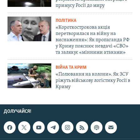
примусу Росії до миру
ПОЛІТИКА
«Короткострокова акція
перетворилася на війну на
виснаження»: Як пропаганда РФ
у Криму пояснює невдачі «СВО»
та залякує «мінними атаками»
ВІЙНА ТА КРИМ
«Полювання на колони». Як ЗСУ
ріжуть військову логістику Росії в
Криму
ДОЛУЧАЙСЯ!