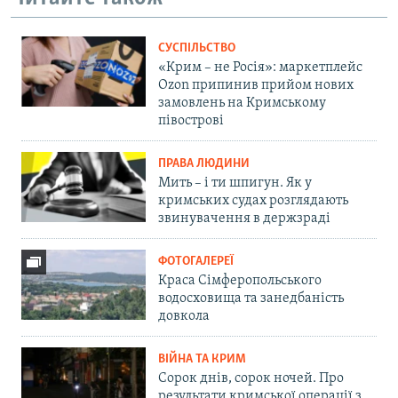
СУСПІЛЬСТВО
«Крим – не Росія»: маркетплейс
Ozon припинив прийом нових
замовлень на Кримському
півострові
ПРАВА ЛЮДИНИ
Мить – і ти шпигун. Як у
кримських судах розглядають
звинувачення в держзраді
ФОТОГАЛЕРЕЇ
Краса Сімферопольського
водосховища та занедбаність
довкола
ВІЙНА ТА КРИМ
Сорок днів, сорок ночей. Про
результати кримської операції з