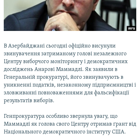
ВІДЕОУРОКИ «ELIFBE»
Русский
СВІДЧЕННЯ ОКУПАЦІЇ
Qırımtatar
УКРАЇНСЬКА ПРОБЛЕМА КРИМУ
ДОЛУЧАЙСЯ!
ІНФОГРАФІКА
В Азербайджані сьогодні офіційно висунули
звинувачення затриманому голові незалежного
Центру виборчого моніторингу і демократичних
Усі сайти RFE/RL
досліджень Анарові Маммадлі. Як заявили в
Генеральній прокуратурі, його звинувачують в
уникненні податків, незаконному підприємництві і
зловживанні повноваженнями для фальсифікації
результатів виборів.
Генпрокуратура особливо звернула увагу, що
Маммадлі як голова свого Центру отримав ґрант від
Національного демократичного інституту США.