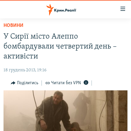
Доступність
посилання
Перейти
НОВИНИ
до
НОВИНИ
У Сирії місто Алеппо
основного
ВОДА.КРИМ
матеріалу
бомбардували четвертий день –
ВІДЕО ТА ФОТО
Перейти
активісти
до
ПОЛІТИКА
основної
18 грудень 2013, 19:16
БЛОГИ
навігації
Перейти
Поділитись
Читати без VPN
ПОГЛЯД
до
ІНТЕРВ'Ю
пошуку
ВСЕ ЗА ДЕНЬ
СПЕЦПРОЕКТИ
ЯК ОБІЙТИ БЛОКУВАННЯ
ДЕПОРТАЦІЯ