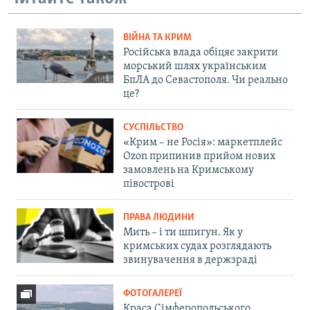
ВІЙНА ТА КРИМ
Російська влада обіцяє закрити
морський шлях українським
БпЛА до Севастополя. Чи реально
це?
СУСПІЛЬСТВО
«Крим – не Росія»: маркетплейс
Ozon припинив прийом нових
замовлень на Кримському
півострові
ПРАВА ЛЮДИНИ
Мить – і ти шпигун. Як у
кримських судах розглядають
звинувачення в держзраді
ФОТОГАЛЕРЕЇ
Краса Сімферопольського