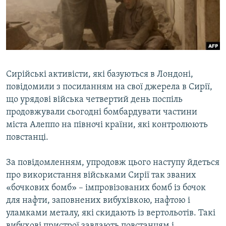
ВІДЕОУРОКИ «ELIFBE»
Русский
СВІДЧЕННЯ ОКУПАЦІЇ
Qırımtatar
УКРАЇНСЬКА ПРОБЛЕМА КРИМУ
ДОЛУЧАЙСЯ!
ІНФОГРАФІКА
Сирійські активісти, які базуються в Лондоні,
повідомили з посиланням на свої джерела в Сирії,
що урядові війська четвертий день поспіль
Усі сайти RFE/RL
продовжували сьогодні бомбардувати частини
міста Алеппо на півночі країни, які контролюють
повстанці.
За повідомленням, упродовж цього наступу йдеться
про використання військами Сирії так званих
«бочкових бомб» – імпровізованих бомб із бочок
для нафти, заповнених вибухівкою, нафтою і
уламками металу, які скидають із вертольотів. Такі
вибухові пристрої завдають повстанцям і