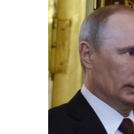
ВІДЕОУРОКИ «ELIFBE»
СВІДЧЕННЯ ОКУПАЦІЇ
УКРАЇНСЬКА ПРОБЛЕМА КРИМУ
ІНФОГРАФІКА