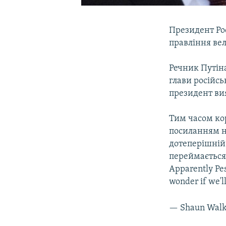
Президент Рос
правління ве
Речник Путін
глави російсь
президент ви
Тим часом ко
посиланням на
дотеперішній 
переймається,
Apparently Pes
wonder if we'l
— Shaun Walk