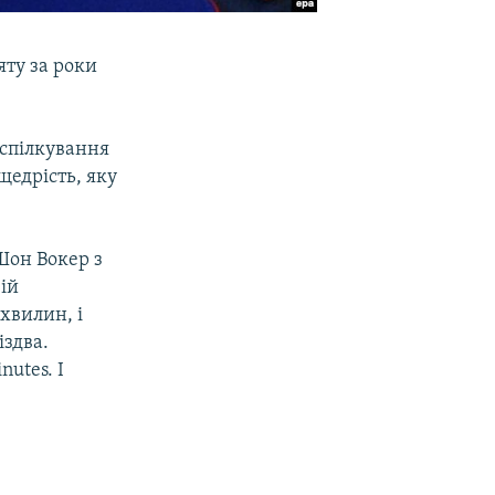
яту за роки
 спілкування
щедрість, яку
Шон Вокер з
вій
хвилин, і
іздва.
nutes. I