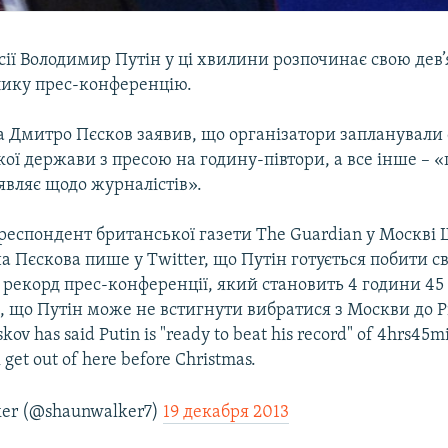
ії Володимир Путін у ці хвилини розпочинає свою дев’
лику прес-конференцію.
а Дмитро Пєсков заявив, що організатори запланували
кої держави з пресою на годину-півтори, а все інше – «
являє щодо журналістів».
респондент британської газети The Guardian у Москві 
 Пєскова пише у Twitter, що Путін готується побити с
рекорд прес-конференції, який становить 4 години 45 
 що Путін може не встигнути вибратися з Москви до Р
kov has said Putin is "ready to beat his record" of 4hrs45mi
l get out of here before Christmas.
er (@shaunwalker7)
19 декабря 2013