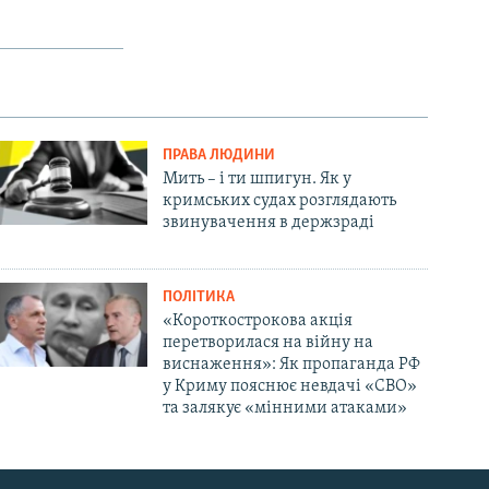
ПРАВА ЛЮДИНИ
Мить – і ти шпигун. Як у
кримських судах розглядають
звинувачення в держзраді
ПОЛІТИКА
«Короткострокова акція
перетворилася на війну на
виснаження»: Як пропаганда РФ
у Криму пояснює невдачі «СВО»
та залякує «мінними атаками»