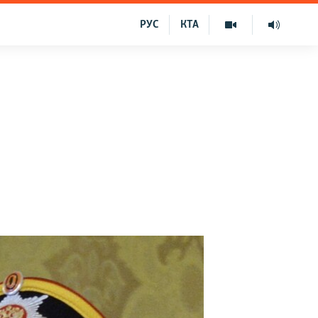
РУС
КТА