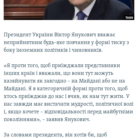
ВІДЕОУРОКИ «ELIFBE»
Русский
СВІДЧЕННЯ ОКУПАЦІЇ
Qırımtatar
УКРАЇНСЬКА ПРОБЛЕМА КРИМУ
Президент України Віктор Янукович вважає
ДОЛУЧАЙСЯ!
ІНФОГРАФІКА
неприйнятним будь-яке повчання у формі тиску з
боку іноземних політиків і чиновників.
«Я проти того, щоб приїжджали представники
Усі сайти RFE/RL
інших країн і вважали, що вони тут можуть
хазяйнувати як завгодно – на Майдані або не на
Майдані. Я в категоричній формі проти того, щоб
хтось приїжджав до нас і вчив, як нам тут жити. У
нас завжди має вистачати мудрості, політичної волі
і, якщо хочете – відповідальності перед майбутніми
поколіннями», – заявив Янукович.
За словами президента, він хотів би, щоб