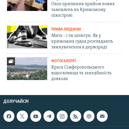
Ozon припинив прийом нових
замовлень на Кримському
півострові
ПРАВА ЛЮДИНИ
Мить – і ти шпигун. Як у
кримських судах розглядають
звинувачення в держзраді
ФОТОГАЛЕРЕЇ
Краса Сімферопольського
водосховища та занедбаність
довкола
ДОЛУЧАЙСЯ!