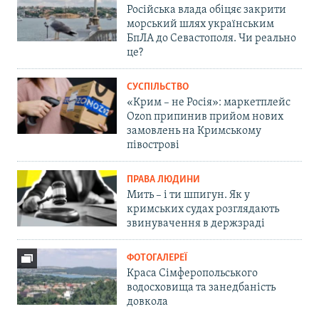
Російська влада обіцяє закрити
морський шлях українським
БпЛА до Севастополя. Чи реально
це?
СУСПІЛЬСТВО
«Крим – не Росія»: маркетплейс
Ozon припинив прийом нових
замовлень на Кримському
півострові
ПРАВА ЛЮДИНИ
Мить – і ти шпигун. Як у
кримських судах розглядають
звинувачення в держзраді
ФОТОГАЛЕРЕЇ
Краса Сімферопольського
водосховища та занедбаність
довкола