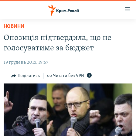
Доступність
посилання
Перейти
НОВИНИ
до
НОВИНИ
Опозиція підтвердила, що не
основного
ВОДА.КРИМ
матеріалу
голосуватиме за бюджет
ВІДЕО ТА ФОТО
Перейти
до
19 грудень 2013, 19:57
ПОЛІТИКА
основної
БЛОГИ
Поділитись
Читати без VPN
навігації
Перейти
ПОГЛЯД
до
ІНТЕРВ'Ю
пошуку
ВСЕ ЗА ДЕНЬ
СПЕЦПРОЕКТИ
ЯК ОБІЙТИ БЛОКУВАННЯ
ДЕПОРТАЦІЯ