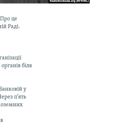
 Про це
ій Раді.
анізації
органів біля
 Банковій у
Через п’ять
іноземних
ів