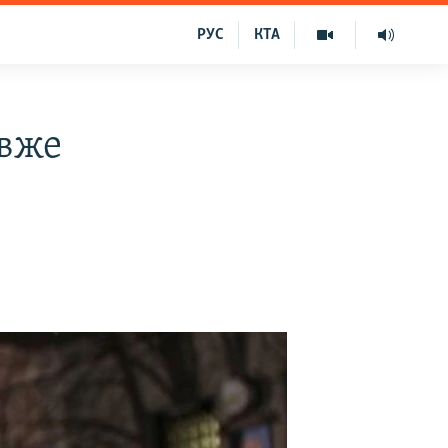
РУС
КТА
 вже