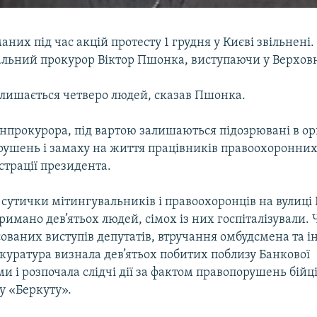
маних під час акцій протесту 1 грудня у Києві звільнені.
альний прокурор Віктор Пшонка, виступаючи у Верховн
алишається четверо людей, сказав Пшонка.
нпрокурора, під вартою залишаються підозрювані в орг
рушень і замаху на життя працівників правоохоронних 
істрації президента.
я сутички мітингувальників і правоохоронців на вулиці
тримано дев’ятьох людей, сімох із них госпіталізували. 
сованих виступів депутатів, втручання омбудсмена та 
куратура визнала дев’ятьох побитих поблизу Банкової
 і розпочала слідчі дії за фактом правопорушень бійц
у «Беркуту».