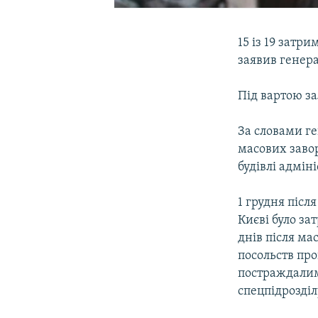
15 із 19 затри
заявив генер
Під вартою з
За словами ге
масових заво
будівлі адмін
1 грудня післ
Києві було за
днів після ма
посольств про
постраждалими
спецпідрозділ