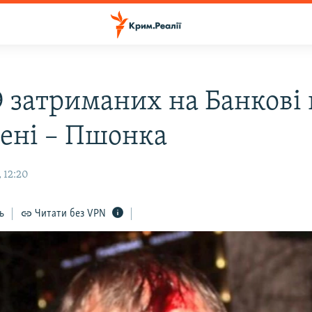
19 затриманих на Банкові
нені – Пшонка
 12:20
ь
Читати без VPN