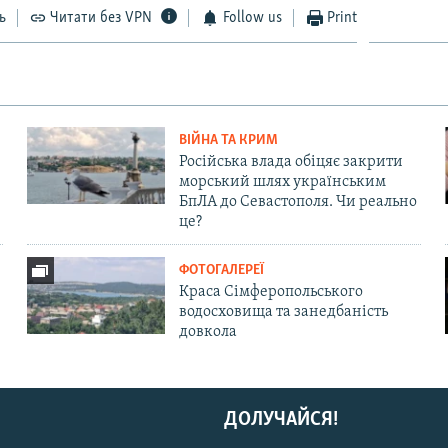
ь
Читати без VPN
Follow us
Print
ВІЙНА ТА КРИМ
Російська влада обіцяє закрити
морський шлях українським
БпЛА до Севастополя. Чи реально
це?
ФОТОГАЛЕРЕЇ
Краса Сімферопольського
водосховища та занедбаність
довкола
ДОЛУЧАЙСЯ!