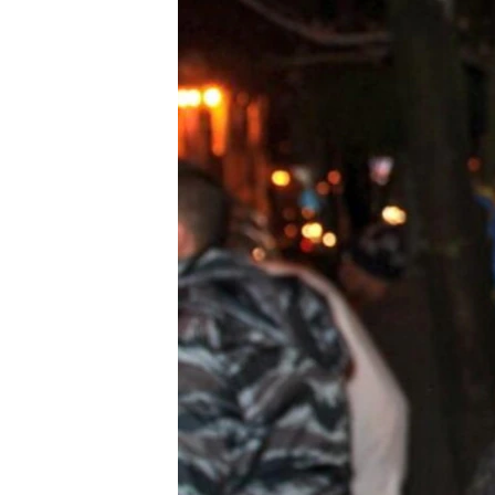
ВІДЕОУРОКИ «ELIFBE»
СВІДЧЕННЯ ОКУПАЦІЇ
УКРАЇНСЬКА ПРОБЛЕМА КРИМУ
ІНФОГРАФІКА