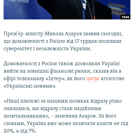
ВІДЕОУРОКИ «ELIFBE»
Русский
СВІДЧЕННЯ ОКУПАЦІЇ
Qırımtatar
УКРАЇНСЬКА ПРОБЛЕМА КРИМУ
Прем’єр-міністр Микола Азаров заявив сьогодні,
ДОЛУЧАЙСЯ!
ІНФОГРАФІКА
що домовленості з Росією від 17 грудня посилили
суверенітет і незалежність України.
Домовленості з Росією також дозволили Україні
Усі сайти RFE/RL
вийти на зовнішні фінансові ринки, сказав він в
ефірі телеканалу «Інтер», як його
цитує
агентство
«Українські новини».
«Наші платежі за нашими позиках відразу різко
знизилися, ми відразу стали надійними
позичальниками», – запевнив Азаров. За його
словами, Україна вже може позичати кошти не під
20%, а під 7%.