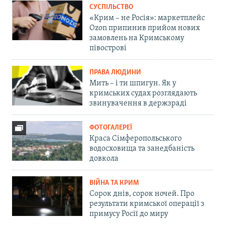
СУСПІЛЬСТВО
«Крим – не Росія»: маркетплейс
Ozon припинив прийом нових
замовлень на Кримському
півострові
ПРАВА ЛЮДИНИ
Мить – і ти шпигун. Як у
кримських судах розглядають
звинувачення в держзраді
ФОТОГАЛЕРЕЇ
Краса Сімферопольського
водосховища та занедбаність
довкола
ВІЙНА ТА КРИМ
Сорок днів, сорок ночей. Про
результати кримської операції з
примусу Росії до миру