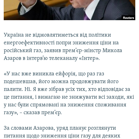
ВІДЕОУРОКИ «ELIFBE»
Русский
СВІДЧЕННЯ ОКУПАЦІЇ
Qırımtatar
УКРАЇНСЬКА ПРОБЛЕМА КРИМУ
Україна не відмовлятиметься від політики
ДОЛУЧАЙСЯ!
ІНФОГРАФІКА
енергоефективності попри зниження ціни на
російський газ, заявив прем’єр-мінстр Микола
Азаров в інтерв’ю телеканалу «Інтер».
Усі сайти RFE/RL
«У нас вже виникла ейфорія, що раз газ
подешевшав, його можна продовжувати його
палити. Ні. Я вже зібрав усіх тих, хто відповідає за
це питання, і вимагаю не знижувати всі заходи, які
у нас були спрямовані на зниження споживання
газу», – сказав прем’єр.
За словами Азарова, уряд планує розглянути
питання щодо зниження ціни газу для деяких