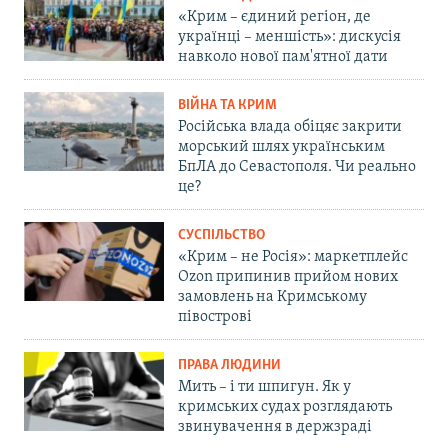
«Крим – єдиний регіон, де
українці – меншість»: дискусія
навколо нової пам'ятної дати
ВІЙНА ТА КРИМ
Російська влада обіцяє закрити
морський шлях українським
БпЛА до Севастополя. Чи реально
це?
СУСПІЛЬСТВО
«Крим – не Росія»: маркетплейс
Ozon припинив прийом нових
замовлень на Кримському
півострові
ПРАВА ЛЮДИНИ
Мить – і ти шпигун. Як у
кримських судах розглядають
звинувачення в держзраді