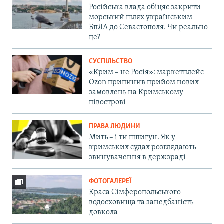
Російська влада обіцяє закрити
морський шлях українським
БпЛА до Севастополя. Чи реально
це?
СУСПІЛЬСТВО
«Крим – не Росія»: маркетплейс
Ozon припинив прийом нових
замовлень на Кримському
півострові
ПРАВА ЛЮДИНИ
Мить – і ти шпигун. Як у
кримських судах розглядають
звинувачення в держзраді
ФОТОГАЛЕРЕЇ
Краса Сімферопольського
водосховища та занедбаність
довкола