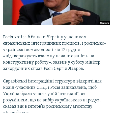
ВІДЕОУРОКИ «ELIFBE»
Русский
СВІДЧЕННЯ ОКУПАЦІЇ
Qırımtatar
УКРАЇНСЬКА ПРОБЛЕМА КРИМУ
ДОЛУЧАЙСЯ!
ІНФОГРАФІКА
Росія хотіла б бачити Україну учасником
євразійських інтеграційних процесів, і російсько-
українські домовленості від 17 грудня
Усі сайти RFE/RL
«підтверджують взаємну налаштованість на
конструктивну роботу», заявив у суботу міністр
закордонних справ Росії Сергій Лавров.
Євразійські інтеграційні структури відкриті для
країн-учасниць СНД, і Росія зацікавлена, щоб
Україна брала участь у цій інтеграції, «з
розумінням, що це вибір українського народу»,
сказав він в інтерв’ю російському агентству
«Інтерфакс».