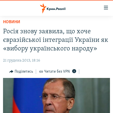
Доступність
посилання
Перейти
НОВИНИ
до
НОВИНИ
Росія знову заявила, що хоче
основного
ВОДА.КРИМ
матеріалу
євразійської інтеграції України як
ВІДЕО ТА ФОТО
Перейти
«вибору українського народу»
до
ПОЛІТИКА
основної
21 грудень 2013, 18:16
БЛОГИ
навігації
Перейти
Поділитись
Читати без VPN
ПОГЛЯД
до
ІНТЕРВ'Ю
пошуку
ВСЕ ЗА ДЕНЬ
СПЕЦПРОЕКТИ
ЯК ОБІЙТИ БЛОКУВАННЯ
ДЕПОРТАЦІЯ