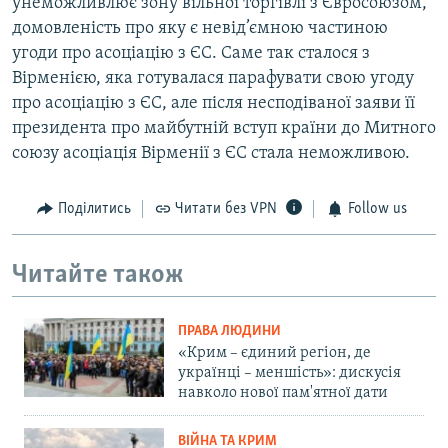
унеможливлює зону вільної торгівлі з Євросоюзом,
домовленість про яку є невід’ємною частиною
угоди про асоціацію з ЄС. Саме так сталося з
Вірменією, яка готувалася парафувати свою угоду
про асоціацію з ЄС, але після несподіваної заяви її
президента про майбутній вступ країни до Митного
союзу асоціація Вірменії з ЄС стала неможливою.
Поділитись
Читати без VPN
Follow us
Читайте також
ПРАВА ЛЮДИНИ
«Крим – єдиний регіон, де
українці – меншість»: дискусія
навколо нової пам'ятної дати
ВІЙНА ТА КРИМ