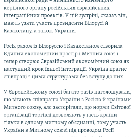
євразійської ради – нинішнього найвищого
керівного органу російських євразійських
інтеграційних проектів. У цій зустрічі, сказав він,
мають узяти участь президенти Білорусі й
Казахстану, а також України.
Росія разом із Білоруссю і Казахстаном створила
Єдиний економічний простір і Митний союз і
тепер створює Євразійський економічний союз як
наступний крок їхньої інтеграції. Україна прагне
співпраці з цими структурами без вступу до них.
У Європейському союзі багато разів наголошували,
що вітають співпрацю України з Росією й країнами
Митного союзу, але застерігали, що норми Світової
організації торгівлі дозволяють участь країни
тільки в одному митному об’єднанні, тому участь
України в Митному союзі під проводом Росії