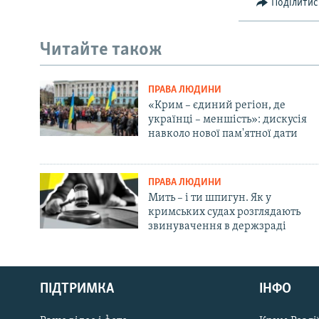
Поділитис
Читайте також
ПРАВА ЛЮДИНИ
«Крим – єдиний регіон, де
українці – меншість»: дискусія
навколо нової пам'ятної дати
ПРАВА ЛЮДИНИ
Мить – і ти шпигун. Як у
кримських судах розглядають
звинувачення в держзраді
Русский
Qırımtatar
ПІДТРИМКА
ІНФО