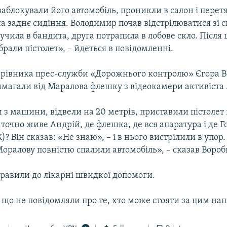
блокували його автомобіль, проникли в салон і перет
 заднє сидіння. Володимир почав відстрілюватися зі с
лучила в бандита, друга потрапила в лобове скло. Після ц
ібрали пістолет», – йдеться в повідомленні.
ерівника прес-служби «Дорожнього контролю» Єгора В
магали від Маралова флешку з відеокамери активіста
 з машини, відвели на 20 метрів, приставили пістолет 
 точно живе Андрій, де флешка, де вся апаратура і де 
? Він сказав: «Не знаю», – і в нього вистрілили в упор.
оралову повністю спалили автомобіль», – сказав Вороб
правили до лікарні швидкої допомоги.
и що не повідомляли про те, хто може стояти за цим на