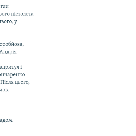
ягли
вого пістолета
ього, у
оробйова,
 Андрія
впритул і
Гончаренко
 Після цього,
йов.
падом.