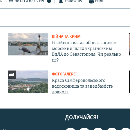
ь
Читати без VPN
Follow us
Print
ВІЙНА ТА КРИМ
Російська влада обіцяє закрити
морський шлях українським
БпЛА до Севастополя. Чи реально
це?
ФОТОГАЛЕРЕЇ
Краса Сімферопольського
водосховища та занедбаність
довкола
ДОЛУЧАЙСЯ!