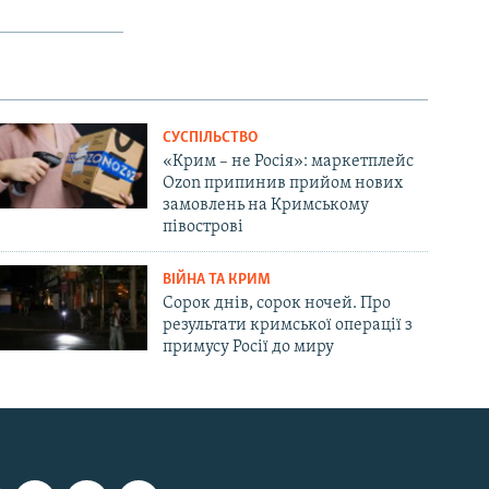
СУСПІЛЬСТВО
«Крим – не Росія»: маркетплейс
Ozon припинив прийом нових
замовлень на Кримському
півострові
ВІЙНА ТА КРИМ
Сорок днів, сорок ночей. Про
результати кримської операції з
примусу Росії до миру