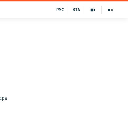
РУС
КТА
ира