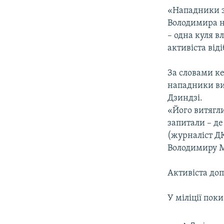
ВІДЕОУРОКИ «ELIFBE»
«Нападники за
СВІДЧЕННЯ ОКУПАЦІЇ
Володимира на
– одна куля в
УКРАЇНСЬКА ПРОБЛЕМА КРИМУ
активіста від
ІНФОГРАФІКА
За словами к
нападники ви
Дзиндзі.
«Його витягли
запитали – де
(журналіст ДК)
Володимиру М
Активіста до
У міліції пок