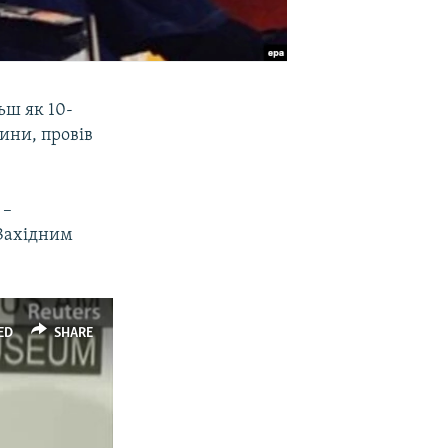
ьш як 10-
чини, провів
 –
 Західним
ED
SHARE