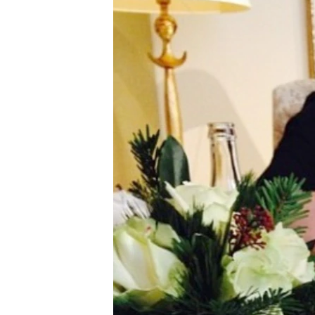
ВІДЕОУРОКИ «ELIFBE»
СВІДЧЕННЯ ОКУПАЦІЇ
УКРАЇНСЬКА ПРОБЛЕМА КРИМУ
ІНФОГРАФІКА