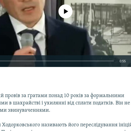
No media source currently available
0:55
EMBED
й провів за ґратами понад 10 років за формальними
и в шахрайстві і ухилянні від сплати податків. Він не
ими звинуваченнями.
Ходорковського називають його переслідування ініц