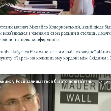
товий магнат Михайло Ходорковський, який після біл
и возз’єднався з членами своєї родини в столиці Німеч
звільнення прес-конференцію.
ція відбулася біля одного з символів «холодної війни»
пункту «Чарлі» на колишньому кордоні між Східним і
Ходорковський: у Росії залишається багато політв’язнів
EMB
ії