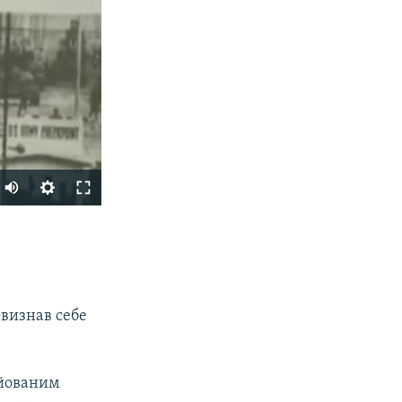
SHARE
 визнав себе
ійованим