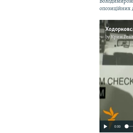
Володимиром 
опозиційних д
by
Крим.Реал
0:00