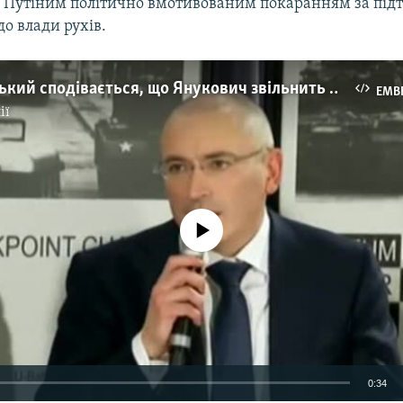
Путіним політично вмотивованим покаранням за під
о влади рухів.
Ходорковський сподівається, що Янукович звільнить Тимошенко
EMB
ії
No media source currently available
0:34