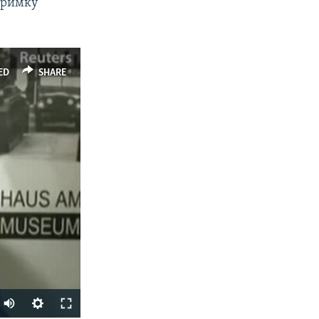
тримку
px
width
ED
SHARE