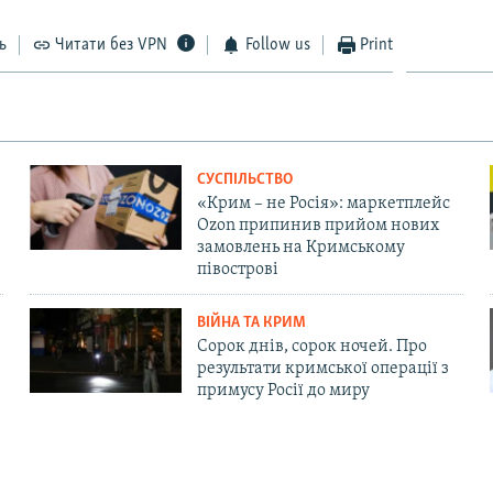
EMBED
ь
Читати без VPN
Follow us
Print
СУСПІЛЬСТВО
«Крим – не Росія»: маркетплейс
Ozon припинив прийом нових
замовлень на Кримському
півострові
ВІЙНА ТА КРИМ
Сорок днів, сорок ночей. Про
результати кримської операції з
примусу Росії до миру