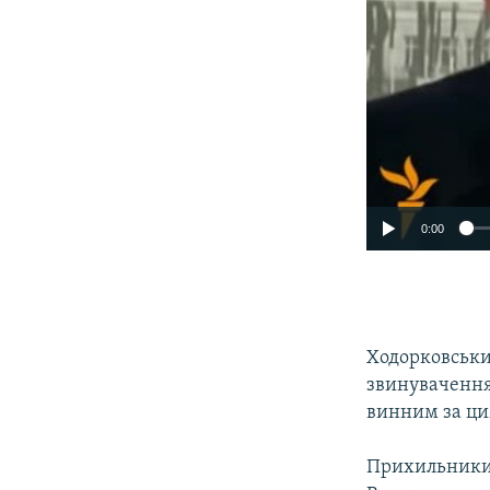
0:00
Ходорковськи
звинуваченням
винним за ц
Прихильники 