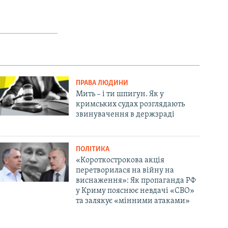
SHARE
ПРАВА ЛЮДИНИ
Мить – і ти шпигун. Як у
кримських судах розглядають
px
width
звинувачення в держзраді
ПОЛІТИКА
«Короткострокова акція
перетворилася на війну на
виснаження»: Як пропаганда РФ
у Криму пояснює невдачі «СВО»
та залякує «мінними атаками»