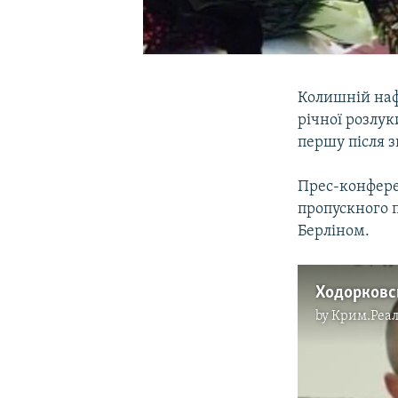
Колишній наф
річної розлук
першу після 
Прес-конферен
пропускного 
Берліном.
by
Крим.Реал