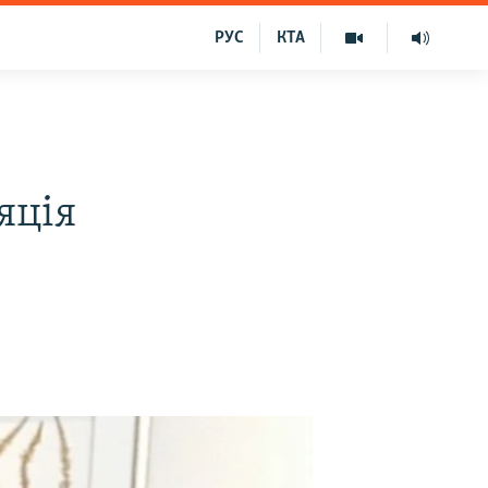
РУС
КТА
яція