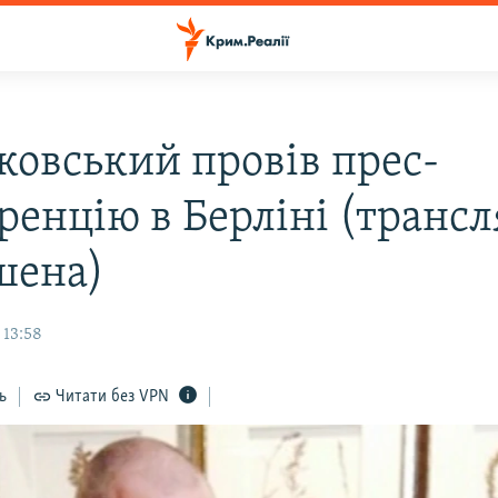
ковський провів прес-
ренцію в Берліні (трансл
шена)
 13:58
ь
Читати без VPN