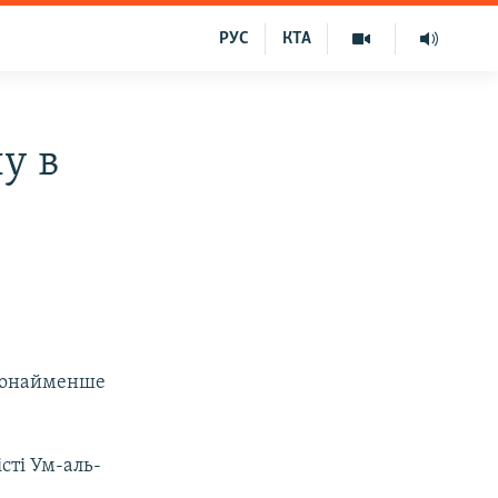
РУС
КТА
у в
 щонайменше
сті Ум-аль-