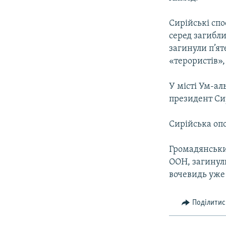
ВІДЕОУРОКИ «ELIFBE»
СВІДЧЕННЯ ОКУПАЦІЇ
Сирійські спо
серед загибли
УКРАЇНСЬКА ПРОБЛЕМА КРИМУ
загинули п’ят
ІНФОГРАФІКА
«терористів»,
У місті Ум-ал
президент Си
Сирійська опо
Громадянський
ООН, загинул
вочевидь уже
Поділитис