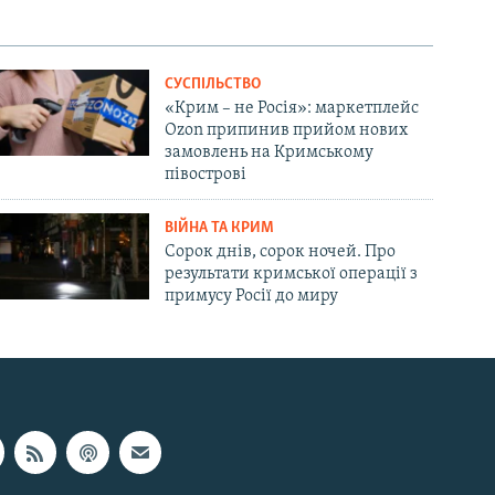
СУСПІЛЬСТВО
«Крим – не Росія»: маркетплейс
Ozon припинив прийом нових
замовлень на Кримському
півострові
ВІЙНА ТА КРИМ
Сорок днів, сорок ночей. Про
результати кримської операції з
примусу Росії до миру