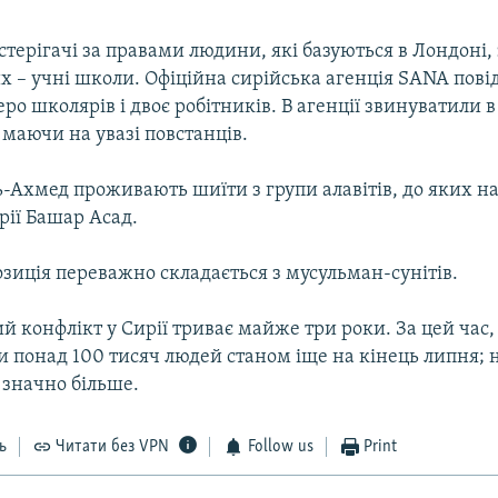
стерігачі за правами людини, які базуються в Лондоні,
х – учні школи. Офіційна сирійська агенція SANA пов
еро школярів і двоє робітників. В агенції звинуватили в
 маючи на увазі повстанців.
ь-Ахмед проживають шиїти з групи алавітів, до яких н
рії Башар Асад.
зиція переважно складається з мусульман-сунітів.
 конфлікт у Сирії триває майже три роки. За цей час
и понад 100 тисяч людей станом іще на кінець липня; 
 значно більше.
ь
Читати без VPN
Follow us
Print