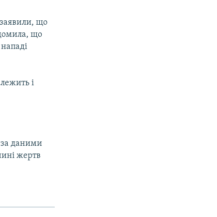
 заявили, що
ідомила, що
 нападі
алежить і
, за даними
нині жертв