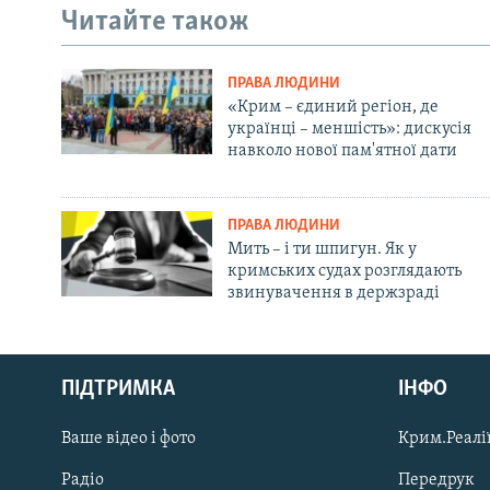
Читайте також
ПРАВА ЛЮДИНИ
«Крим – єдиний регіон, де
українці – меншість»: дискусія
навколо нової пам'ятної дати
ПРАВА ЛЮДИНИ
Мить – і ти шпигун. Як у
кримських судах розглядають
звинувачення в держзраді
Русский
Qırımtatar
ПІДТРИМКА
ІНФО
Ваше відео і фото
Крим.Реалії
ДОЛУЧАЙСЯ!
Радіо
Передрук