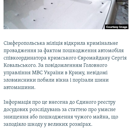
ВІДЕОУРОКИ «ELIFBE»
Русский
СВІДЧЕННЯ ОКУПАЦІЇ
Qırımtatar
УКРАЇНСЬКА ПРОБЛЕМА КРИМУ
ДОЛУЧАЙСЯ!
ІНФОГРАФІКА
Сімферопольська міліція відкрила кримінальне
провадження за фактом пошкодження автомобіля
співкоординатора кримського Євромайдану Сергія
Усі сайти RFE/RL
Ковальського. За повідомленням Головного
управління МВС України в Криму, невідомі
зловмисники побили вікна і порізали шини
автомашини.
Інформація про це внесена до Єдиного реєстру
досудових розслідувань за статтею про умисне
знищення або пошкодження чужого майна, що
заподіяло шкоду у великих розмірах.