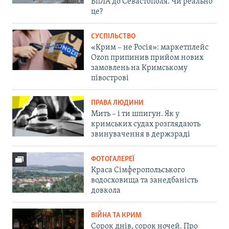
БпЛА до Севастополя. Чи реально
це?
СУСПІЛЬСТВО
«Крим – не Росія»: маркетплейс
Ozon припинив прийом нових
замовлень на Кримському
півострові
ПРАВА ЛЮДИНИ
Мить – і ти шпигун. Як у
кримських судах розглядають
звинувачення в держзраді
ФОТОГАЛЕРЕЇ
Краса Сімферопольського
водосховища та занедбаність
довкола
ВІЙНА ТА КРИМ
Сорок днів, сорок ночей. Про