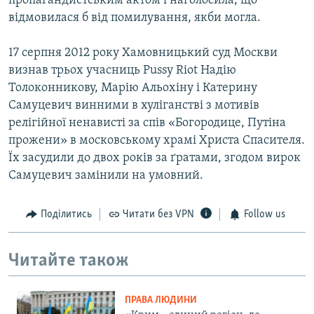
пропагандистським актом і наголосила, що
відмовилася б від помилування, якби могла.
17 серпня 2012 року Хамовницький суд Москви
визнав трьох учасниць Pussy Riot Надію
Толоконникову, Марію Альохіну і Катерину
Самуцевич винними в хуліганстві з мотивів
релігійної ненависті за спів «Богородице, Путіна
прожени» в московському храмі Христа Спасителя.
Їх засудили до двох років за ґратами, згодом вирок
Самуцевич замінили на умовний.
Поділитись
Читати без VPN
Follow us
Читайте також
ПРАВА ЛЮДИНИ