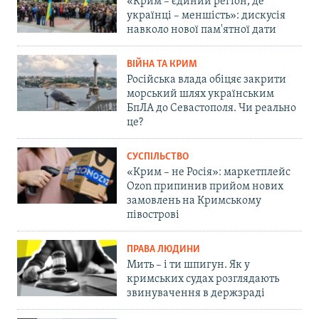
«Крим – єдиний регіон, де
українці – меншість»: дискусія
навколо нової пам'ятної дати
ВІЙНА ТА КРИМ
Російська влада обіцяє закрити
морський шлях українським
БпЛА до Севастополя. Чи реально
це?
СУСПІЛЬСТВО
«Крим – не Росія»: маркетплейс
Ozon припинив прийом нових
замовлень на Кримському
півострові
ПРАВА ЛЮДИНИ
Мить – і ти шпигун. Як у
кримських судах розглядають
звинувачення в держзраді