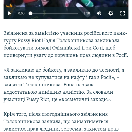
ВІДЕОУРОКИ «ELIFBE»
Русский
0:00
1:38
СВІДЧЕННЯ ОКУПАЦІЇ
Qırımtatar
УКРАЇНСЬКА ПРОБЛЕМА КРИМУ
Звільнена за амністією учасниця російського панк-
ДОЛУЧАЙСЯ!
ІНФОГРАФІКА
гурту Pussy Riot Надія Толоконникова закликала
бойкотувати зимові Олімпійські ігри Сочі, щоб
привернути увагу до порушень прав людини в Росії.
Усі сайти RFE/RL
«Я закликаю до бойкоту, я закликаю до чесності, я
закликаю не купуватися на нафту і газ з Росії», –
заявила Толоконникова. Вона назвала
недостатньою нинішню амністію. За словами
учасниці Pussy Riot, це «косметичні заходи».
Крім того, після сьогоднішнього звільнення
Толоконникова заявила, що займатиметься
захистом прав людини, зокрема, захистом прав