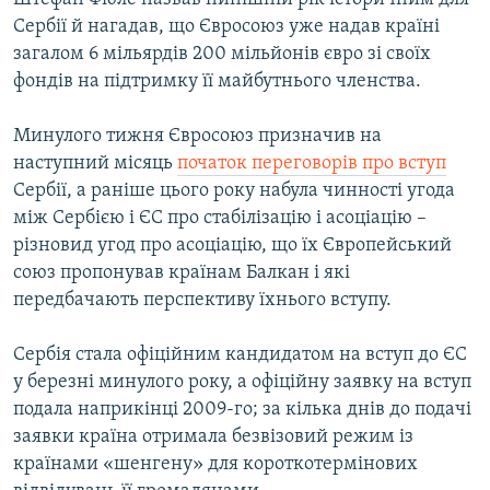
Сербії й нагадав, що Євросоюз уже надав країні
загалом 6 мільярдів 200 мільйонів євро зі своїх
фондів на підтримку її майбутнього членства.
Минулого тижня Євросоюз призначив на
наступний місяць
початок переговорів про вступ
Сербії, а раніше цього року набула чинності угода
між Сербією і ЄС про стабілізацію і асоціацію –
різновид угод про асоціацію, що їх Європейський
союз пропонував країнам Балкан і які
передбачають перспективу їхнього вступу.
Сербія стала офіційним кандидатом на вступ до ЄС
у березні минулого року, а офіційну заявку на вступ
подала наприкінці 2009-го; за кілька днів до подачі
заявки країна отримала безвізовий режим із
країнами «шенгену» для короткотермінових