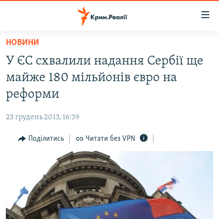
Доступність
посилання
Перейти
НОВИНИ
до
НОВИНИ
У ЄС схвалили надання Сербії ще
основного
ВОДА.КРИМ
матеріалу
майже 180 мільйонів євро на
ВІДЕО ТА ФОТО
Перейти
реформи
до
ПОЛІТИКА
основної
23 грудень 2013, 16:39
БЛОГИ
навігації
Перейти
Поділитись
Читати без VPN
ПОГЛЯД
до
ІНТЕРВ'Ю
пошуку
ВСЕ ЗА ДЕНЬ
СПЕЦПРОЕКТИ
ЯК ОБІЙТИ БЛОКУВАННЯ
ДЕПОРТАЦІЯ