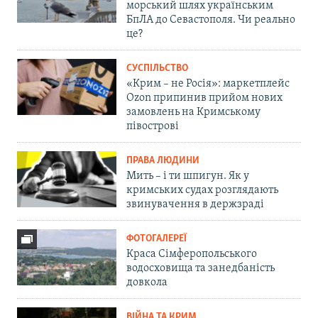
морський шлях українським
БпЛА до Севастополя. Чи реально
це?
СУСПІЛЬСТВО
«Крим – не Росія»: маркетплейс
Ozon припинив прийом нових
замовлень на Кримському
півострові
ПРАВА ЛЮДИНИ
Мить – і ти шпигун. Як у
кримських судах розглядають
звинувачення в держзраді
ФОТОГАЛЕРЕЇ
Краса Сімферопольського
водосховища та занедбаність
довкола
ВІЙНА ТА КРИМ