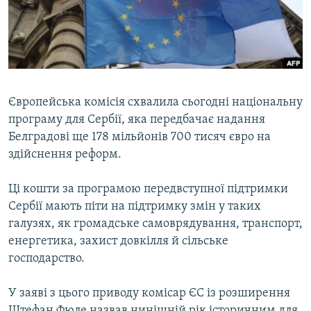
ВІДЕОУРОКИ «ELIFBE»
Русский
СВІДЧЕННЯ ОКУПАЦІЇ
Qırımtatar
УКРАЇНСЬКА ПРОБЛЕМА КРИМУ
ДОЛУЧАЙСЯ!
ІНФОГРАФІКА
Європейська комісія схвалила сьогодні національну
програму для Сербії, яка передбачає надання
Белградові ще 178 мільйонів 700 тисяч євро на
Усі сайти RFE/RL
здійснення реформ.
Ці кошти за програмою передвступної підтримки
Сербії мають піти на підтримку змін у таких
галузях, як громадське самоврядування, транспорт,
енергетика, захист довкілля й сільське
господарство.
У заяві з цього приводу комісар ЄС із розширення
Штефан Фюле назвав нинішній рік історичним для