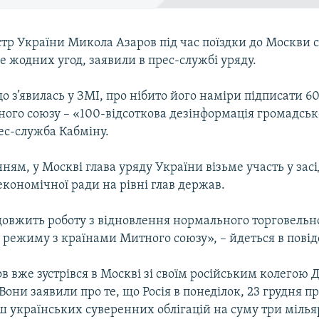
тр України Микола Азаров під час поїздки до Москви с
 жодних угод, заявили в прес-службі уряду.
о з’явилась у ЗМІ, про нібито його наміри підписати 60
ого союзу – «100-відсоткова дезінформація громадсько
ес-служба Кабміну.
ням, у Москві глава уряду України візьме участь у зас
економічної ради на рівні глав держав.
довжить роботу з відновлення нормального торговельн
 режиму з країнами Митного союзу», – йдеться в повід
в вже зустрівся в Москві зі своїм російським колегою
они заявили про те, що Росія в понеділок, 23 грудня п
 українських суверенних облігацій на суму три мілья