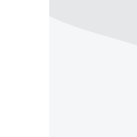
ВІДЕОУРОКИ «ELIFBE»
СВІДЧЕННЯ ОКУПАЦІЇ
УКРАЇНСЬКА ПРОБЛЕМА КРИМУ
ІНФОГРАФІКА