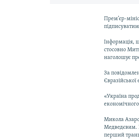
Прем’єр-мініс
підписуватиме
Інформація, щ
стосовно Митн
наголошує пр
За повідомлен
Євразійської 
«Україна про
економічного
Микола Азаро
Медведєвим. В
перший транш