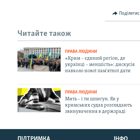
Поділитис
Читайте також
ПРАВА ЛЮДИНИ
«Крим – єдиний регіон, де
українці – меншість»: дискусія
навколо нової пам'ятної дати
ПРАВА ЛЮДИНИ
Мить – і ти шпигун. Як у
кримських судах розглядають
звинувачення в держзраді
Русский
ПІДТРИМКА
ІНФО
Qırımtatar