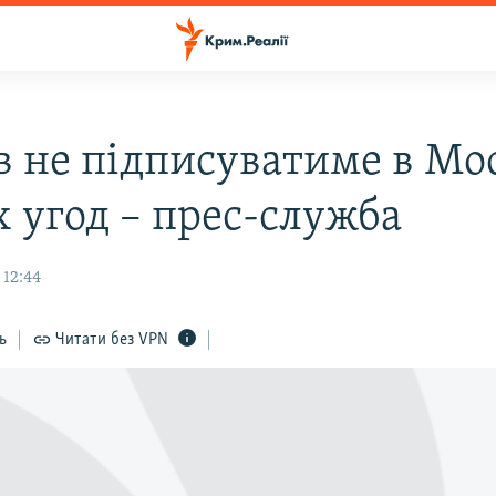
в не підписуватиме в Мо
х угод – прес-служба
 12:44
ь
Читати без VPN