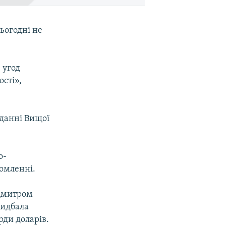
ьогодні не
 угод
сті»,
іданні Вищої
о-
омленні.
 Дмитром
ридбала
рди доларів.