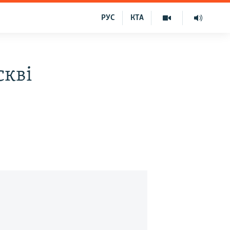
РУС
КТА
скві