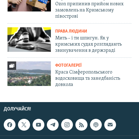
Ozon припинив прийом нових
замовлень на Кримському
півострові
ПРАВА ЛЮДИНИ
Мить – і ти шпигун. Як у
кримських судах розглядають
звинувачення в держзраді
ФОТОГАЛЕРЕЇ
Краса Сімферопольського
водосховища та занедбаність
довкола
ДОЛУЧАЙСЯ!