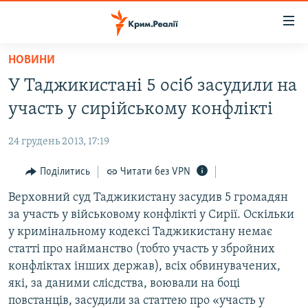
Доступність
посилання
Перейти
НОВИНИ
до
НОВИНИ
У Таджикистані 5 осіб засудили на
основного
ВОДА.КРИМ
матеріалу
участь у сирійському конфлікті
ВІДЕО ТА ФОТО
Перейти
до
24 грудень 2013, 17:19
ПОЛІТИКА
основної
БЛОГИ
Поділитись
Читати без VPN
навігації
Перейти
ПОГЛЯД
Верховний суд Таджикистану засудив 5 громадян
до
за участь у військовому конфлікті у Сирії. Оскільки
ІНТЕРВ'Ю
пошуку
у кримінальному кодексі Таджикистану немає
ВСЕ ЗА ДЕНЬ
статті про найманство (тобто участь у збройних
конфліктах інших держав), всіх обвинувачених,
СПЕЦПРОЕКТИ
які, за даними слісдства, воювали на боці
ЯК ОБІЙТИ БЛОКУВАННЯ
ДЕПОРТАЦІЯ
повстанців, засудили за статтею про «участь у