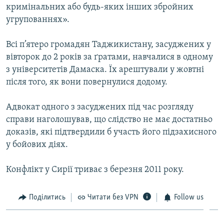
кримінальних або будь-яких інших збройних
ВІДЕОУРОКИ «ELIFBE»
Русский
угрупованнях».
СВІДЧЕННЯ ОКУПАЦІЇ
Qırımtatar
Всі п’ятеро громадян Таджикистану, засуджених у
УКРАЇНСЬКА ПРОБЛЕМА КРИМУ
вівторок до 2 років за ґратами, навчалися в одному
ДОЛУЧАЙСЯ!
ІНФОГРАФІКА
з університетів Дамаска. Їх арештували у жовтні
після того, як вони повернулися додому.
Адвокат одного з засуджених під час розгляду
Усі сайти RFE/RL
справи наголошував, що слідство не має достатньо
доказів, які підтвердили б участь його підзахисного
у бойових діях.
Конфлікт у Сирії триває з березня 2011 року.
Поділитись
Читати без VPN
Follow us