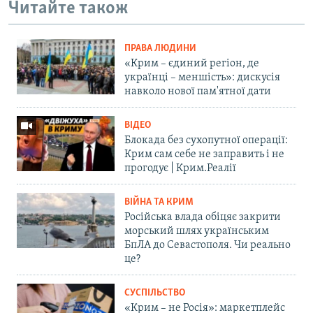
Читайте також
ПРАВА ЛЮДИНИ
«Крим – єдиний регіон, де
українці – меншість»: дискусія
навколо нової пам'ятної дати
ВІДЕО
Блокада без сухопутної операції:
Крим сам себе не заправить і не
прогодує | Крим.Реалії
ВІЙНА ТА КРИМ
Російська влада обіцяє закрити
морський шлях українським
БпЛА до Севастополя. Чи реально
це?
СУСПІЛЬСТВО
«Крим – не Росія»: маркетплейс