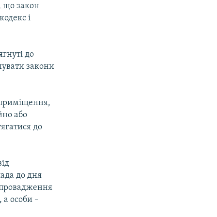
, що закон
кодекс і
ягнуті до
шувати закони
 приміщення,
йно або
тягатися до
від
пада до дня
і провадження
 а особи –