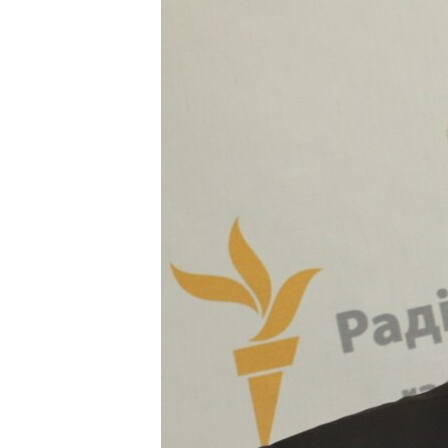
ВІДЕОУРОКИ «ELIFBE»
СВІДЧЕННЯ ОКУПАЦІЇ
УКРАЇНСЬКА ПРОБЛЕМА КРИМУ
ІНФОГРАФІКА