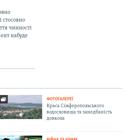
овно
 стосовно
уття чинності
мент набуде
ФОТОГАЛЕРЕЇ
Краса Сімферопольського
водосховища та занедбаність
довкола
ВІЙНА ТА КРИМ