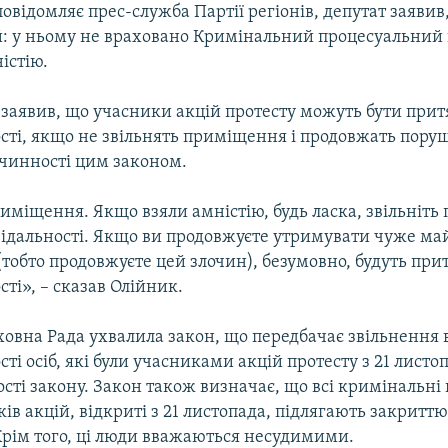
повідомляє прес-служба Партії регіонів, депутат заявив
: у ньому не враховано Кримінальний процесуальний 
істію.
н заявив, що учасники акцій протесту можуть бути прит
ості, якщо не звільнять приміщення і продовжать пору
 чинності цим законом.
иміщення. Якщо взяли амністію, будь ласка, звільніть
овідальності. Якщо ви продовжуєте утримувати чуже ма
обто продовжуєте цей злочин), безумовно, будуть при
сті», – сказав Олійник.
ховна Рада ухвалила закон, що передбачає звільнення 
сті осіб, які були учасниками акцій протесту з 21 листо
ості закону. Закон також визначає, що всі кримінальн
ів акцій, відкриті з 21 листопада, підлягають закриттю,
Крім того, ці люди вважаються несудимими.