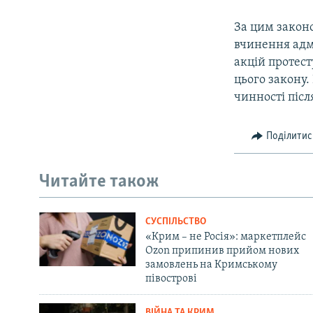
За цим закон
вчинення адм
акцій протест
цього закону
чинності післ
Поділитис
Читайте також
СУСПІЛЬСТВО
«Крим – не Росія»: маркетплейс
Ozon припинив прийом нових
замовлень на Кримському
півострові
ВІЙНА ТА КРИМ