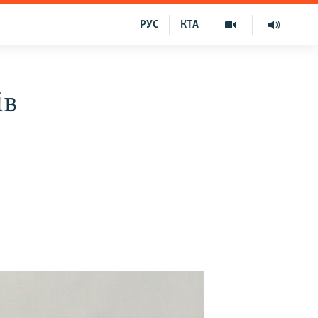
РУС
КТА
ів