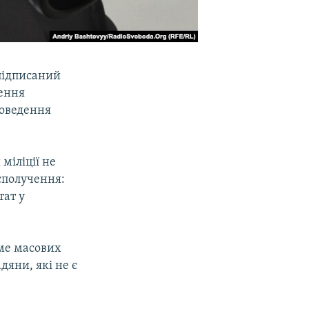
підписаний
ення
роведення
міліції не
осполучення:
тат у
аме масових
дяни, які не є