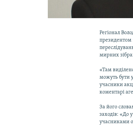
Регіонал Вол
президентом 
переслідувань
мирних зібра
«Там виділено
можуть бути у
учасники акці
коментарі аге
За його слов
заходів: «До 
учасниками о