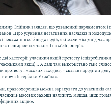
одимир Олійник заявляє, що ухвалений парламентом і 
закон «Про усунення негативних наслідків й недопущ
 і покарання осіб щодо подій, які мали місце під час п
нь» поширюється також і на міліціонерів.
 дві категорії: учасники акцій протесту (співробітники 
часниками акції)... А далі там використано таке слов
й протесту і масових заходів», – сказав народний депу
нтству «Інтерфакс-Україна».
ами, правоохоронців можна зарахувати до учасників с
учасників масових заходів належить міліція, інші грома
фіційних акцій».