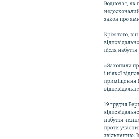
Водночас, як 
недосконалий
закон про амн
Крім того, ві
відповідальн
після набуття
«Захопили пр
і ніякої відп
приміщення (т
відповідально
19 грудня Вер
відповідально
набуття чинн
проти учасник
звільненню. 