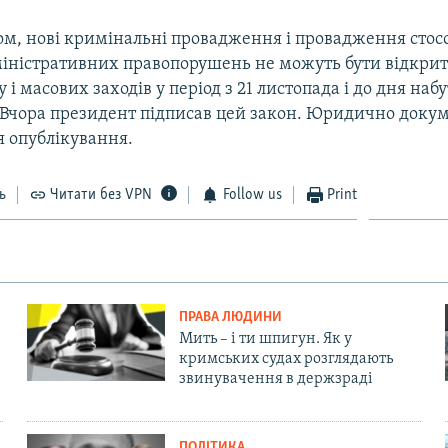
ом, нові кримінальні провадження і провадження стос
іністративних правопорушень не можуть бути відкриті
у і масових заходів у період з 21 листопада і до дня наб
. Вчора президент підписав цей закон. Юридично доку
я опублікування.
ь
Читати без VPN
Follow us
Print
ПРАВА ЛЮДИНИ
Мить – і ти шпигун. Як у
кримських судах розглядають
звинувачення в держзраді
ПОЛІТИКА