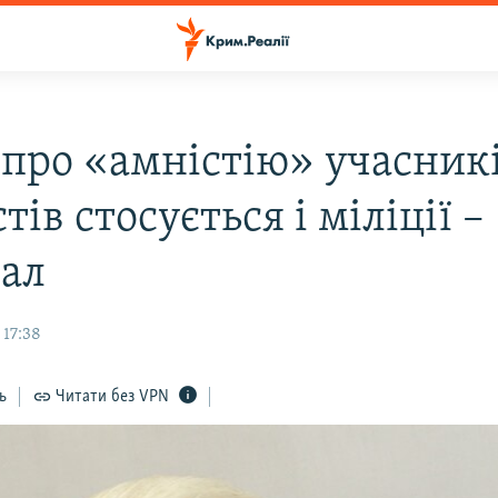
 про «амністію» учасник
тів стосується і міліції –
нал
 17:38
ь
Читати без VPN