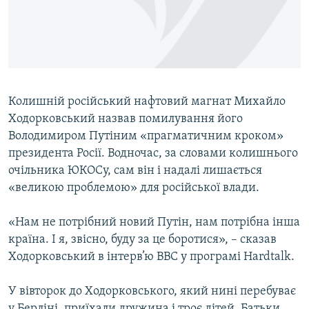
ВІДЕОУРОКИ «ELIFBE»
Русский
СВІДЧЕННЯ ОКУПАЦІЇ
Qırımtatar
УКРАЇНСЬКА ПРОБЛЕМА КРИМУ
ДОЛУЧАЙСЯ!
ІНФОГРАФІКА
Колишній російський нафтовий магнат Михайло
Ходорковський назвав помилування його
Володимиром Путіним «прагматичним кроком»
Усі сайти RFE/RL
президента Росії. Водночас, за словами колишнього
очільника ЮКОСу, сам він і надалі лишається
«великою проблемою» для російської влади.
«Нам не потрібний новий Путін, нам потрібна інша
країна. І я, звісно, буду за це боротися», – сказав
Ходорковський в інтерв’ю ВВС у програмі Hardtalk.
У вівторок до Ходорковського, який нині перебуває
у Берліні, приїхали дружина і троє дітей. Батьки