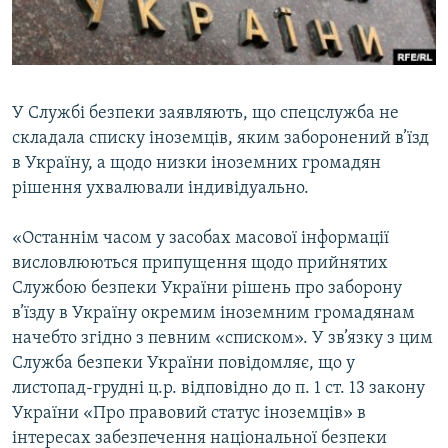
ВІДЕОУРОКИ «ELIFBE»
Русский
СВІДЧЕННЯ ОКУПАЦІЇ
Qırımtatar
УКРАЇНСЬКА ПРОБЛЕМА КРИМУ
У Службі безпеки заявляють, що спецслужба не
ДОЛУЧАЙСЯ!
ІНФОГРАФІКА
складала списку іноземців, яким заборонений в’їзд
в Україну, а щодо низки іноземних громадян
рішення ухвалювали індивідуально.
Усі сайти RFE/RL
«Останнім часом у засобах масової інформації
висловлюються припущення щодо прийнятих
Службою безпеки України рішень про заборону
в’їзду в Україну окремим іноземним громадянам
начебто згідно з певним «списком». У зв’язку з цим
Служба безпеки України повідомляє, що у
листопад-грудні ц.р. відповідно до п. 1 ст. 13 закону
України «Про правовий статус іноземців» в
інтересах забезпечення національної безпеки