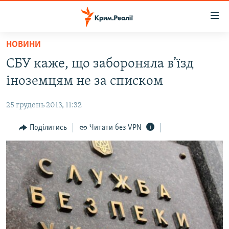
Доступність
посилання
Перейти
НОВИНИ
до
НОВИНИ
СБУ каже, що забороняла в’їзд
основного
ВОДА.КРИМ
матеріалу
іноземцям не за списком
ВІДЕО ТА ФОТО
Перейти
до
25 грудень 2013, 11:32
ПОЛІТИКА
основної
БЛОГИ
Поділитись
Читати без VPN
навігації
Перейти
ПОГЛЯД
до
ІНТЕРВ'Ю
пошуку
ВСЕ ЗА ДЕНЬ
СПЕЦПРОЕКТИ
ЯК ОБІЙТИ БЛОКУВАННЯ
ДЕПОРТАЦІЯ