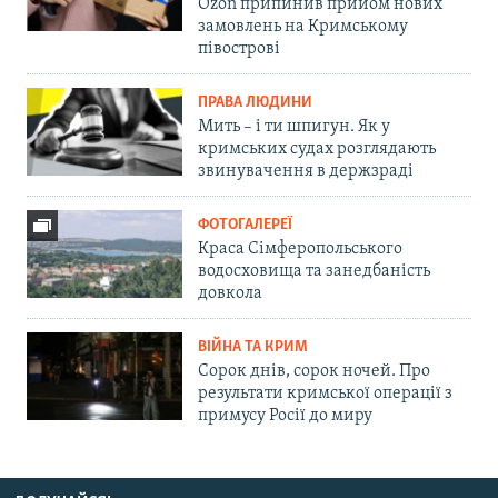
Ozon припинив прийом нових
замовлень на Кримському
півострові
ПРАВА ЛЮДИНИ
Мить – і ти шпигун. Як у
кримських судах розглядають
звинувачення в держзраді
ФОТОГАЛЕРЕЇ
Краса Сімферопольського
водосховища та занедбаність
довкола
ВІЙНА ТА КРИМ
Сорок днів, сорок ночей. Про
результати кримської операції з
примусу Росії до миру