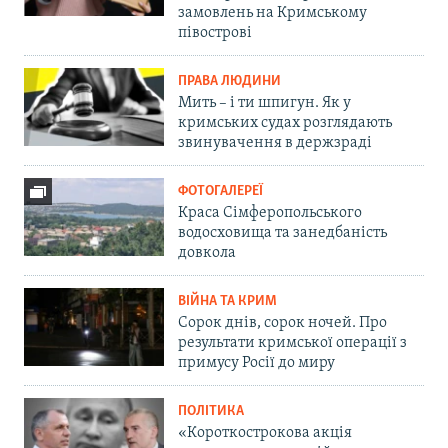
замовлень на Кримському
півострові
ПРАВА ЛЮДИНИ
Мить – і ти шпигун. Як у
кримських судах розглядають
звинувачення в держзраді
ФОТОГАЛЕРЕЇ
Краса Сімферопольського
водосховища та занедбаність
довкола
ВІЙНА ТА КРИМ
Сорок днів, сорок ночей. Про
результати кримської операції з
примусу Росії до миру
ПОЛІТИКА
«Короткострокова акція