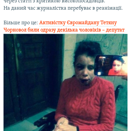
через статті з критикою високопосадовців.
На даний час журналістка перебуває в реанімації.
Більше про це:
Активістку Євромайдану Тетяну
Чорновол били одразу декілька чоловіків – депутат