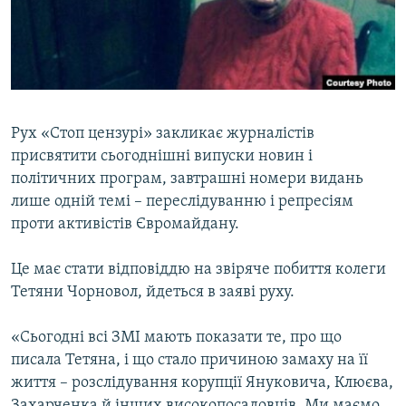
ВІДЕОУРОКИ «ELIFBE»
Русский
СВІДЧЕННЯ ОКУПАЦІЇ
Qırımtatar
УКРАЇНСЬКА ПРОБЛЕМА КРИМУ
ДОЛУЧАЙСЯ!
ІНФОГРАФІКА
Рух «Стоп цензурі» закликає журналістів
присвятити сьогоднішні випуски новин і
політичних програм, завтрашні номери видань
Усі сайти RFE/RL
лише одній темі – переслідуванню і репресіям
проти активістів Євромайдану.
Це має стати відповіддю на звіряче побиття колеги
Тетяни Чорновол, йдеться в заяві руху.
«Сьогодні всі ЗМІ мають показати те, про що
писала Тетяна, і що стало причиною замаху на її
життя – розслідування корупції Януковича, Клюєва,
Захарченка й інших високопосадовців. Ми маємо