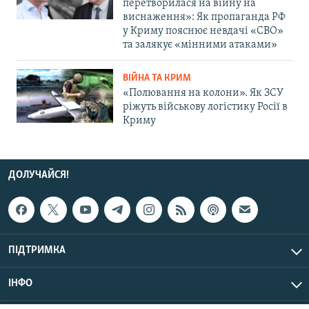
перетворилася на війну на
виснаження»: Як пропаганда РФ
у Криму пояснює невдачі «СВО»
та залякує «мінними атаками»
ВІЙНА ТА КРИМ
«Полювання на колони». Як ЗСУ
ріжуть військову логістику Росії в
Криму
ДОЛУЧАЙСЯ!
ПІДТРИМКА
ІНФО