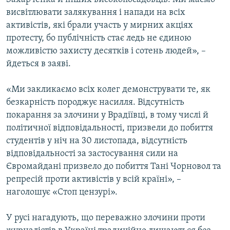
висвітлювати залякування і напади на всіх
активістів, які брали участь у мирних акціях
протесту, бо публічність стає ледь не єдиною
можливістю захисту десятків і сотень людей», –
йдеться в заяві.
«Ми закликаємо всіх колег демонструвати те, як
безкарність породжує насилля. Відсутність
покарання за злочини у Врадіївці, в тому числі й
політичної відповідальності, призвели до побиття
студентів у ніч на 30 листопада, відсутність
відповідальності за застосування сили на
Євромайдані призвело до побиття Тані Чорновол та
репресій проти активістів у всій країні», –
наголошує «Стоп цензурі».
У русі нагадують, що переважно злочини проти