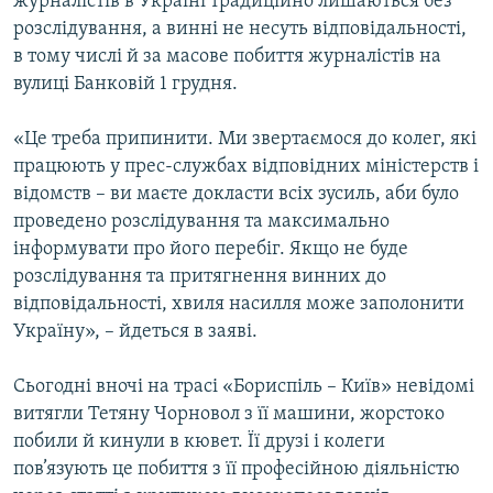
журналістів в Україні традиційно лишаються без
розслідування, а винні не несуть відповідальності,
в тому числі й за масове побиття журналістів на
вулиці Банковій 1 грудня.
«Це треба припинити. Ми звертаємося до колег, які
працюють у прес-службах відповідних міністерств і
відомств – ви маєте докласти всіх зусиль, аби було
проведено розслідування та максимально
інформувати про його перебіг. Якщо не буде
розслідування та притягнення винних до
відповідальності, хвиля насилля може заполонити
Україну», – йдеться в заяві.
Сьогодні вночі на трасі «Бориспіль – Київ» невідомі
витягли Тетяну Чорновол з її машини, жорстоко
побили й кинули в кювет. Її друзі і колеги
пов’язують це побиття з її професійною діяльністю