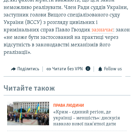
Деякі фахові юристи вважають, що цей закон
неможливо реалізувати. Член Ради суддів України,
заступник голови Вищого спеціалізованого суду
України (ВССУ) з розгляду цивільних і
кримінальних справ Павло Гвоздик
зазначає
: закон
«не може бути застосований на практиці через
відсутність в законодавстві механізмів його
реалізації».
Поділитись
Читати без VPN
Follow us
Читайте також
ПРАВА ЛЮДИНИ
«Крим – єдиний регіон, де
українці – меншість»: дискусія
навколо нової пам'ятної дати