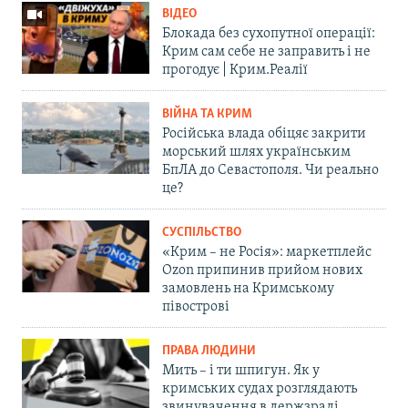
ВІДЕО
Блокада без сухопутної операції:
Крим сам себе не заправить і не
прогодує | Крим.Реалії
ВІЙНА ТА КРИМ
Російська влада обіцяє закрити
морський шлях українським
БпЛА до Севастополя. Чи реально
це?
СУСПІЛЬСТВО
«Крим – не Росія»: маркетплейс
Ozon припинив прийом нових
замовлень на Кримському
півострові
ПРАВА ЛЮДИНИ
Мить – і ти шпигун. Як у
кримських судах розглядають
звинувачення в держзраді