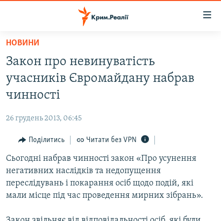
Доступність
посилання
Перейти
НОВИНИ
до
НОВИНИ
Закон про невинуватість
основного
ВОДА.КРИМ
матеріалу
учасників Євромайдану набрав
ВІДЕО ТА ФОТО
Перейти
чинності
до
ПОЛІТИКА
основної
26 грудень 2013, 06:45
БЛОГИ
навігації
Перейти
Поділитись
Читати без VPN
ПОГЛЯД
до
Сьогодні набрав чинності закон «Про усунення
ІНТЕРВ'Ю
пошуку
негативних наслідків та недопущення
ВСЕ ЗА ДЕНЬ
переслідувань і покарання осіб щодо подій, які
СПЕЦПРОЕКТИ
мали місце під час проведення мирних зібрань».
ЯК ОБІЙТИ БЛОКУВАННЯ
ДЕПОРТАЦІЯ
Закон звільняє від відповідальності осіб, які були