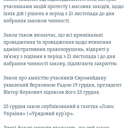
ВІДЕОУРОКИ «ELIFBE»
учасниками акцій протесту і масових заходів, щодо
Русский
їхніх дій і рішень в період з 21 листопада до дня
СВІДЧЕННЯ ОКУПАЦІЇ
Qırımtatar
набрання законом чинності.
УКРАЇНСЬКА ПРОБЛЕМА КРИМУ
Закон також визначає, що всі кримінальні
ДОЛУЧАЙСЯ!
ІНФОГРАФІКА
провадження та провадження щодо вчинення
адміністративних правопорушень, відкриті у
зв’язку з подіями в період з 21 листопада і до дня
Усі сайти RFE/RL
набрання чинності закону, підлягають закриттю.
Закон про амністію учасників Євромайдану
ухвалений Верховною Радою 19 грудня, президент
Віктор Янукович підписав його 23 грудня.
25 грудня закон опублікований в газетах «Голос
України» і «Урядовий кур'єр».