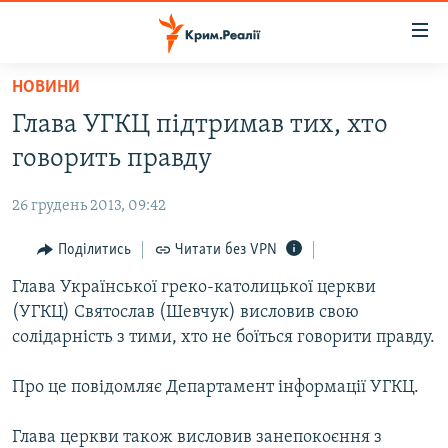
Доступність
посилання
Перейти
НОВИНИ
до
НОВИНИ
Глава УГКЦ підтримав тих, хто
основного
ВОДА.КРИМ
матеріалу
говорить правду
ВІДЕО ТА ФОТО
Перейти
до
26 грудень 2013, 09:42
ПОЛІТИКА
основної
БЛОГИ
Поділитись
Читати без VPN
навігації
Перейти
ПОГЛЯД
Глава Української греко-католицької церкви
до
(УГКЦ) Святослав (Шевчук) висловив свою
ІНТЕРВ'Ю
пошуку
солідарність з тими, хто не боїться говорити правду.
ВСЕ ЗА ДЕНЬ
Про це повідомляє Департамент інформації УГКЦ.
СПЕЦПРОЕКТИ
ЯК ОБІЙТИ БЛОКУВАННЯ
ДЕПОРТАЦІЯ
Глава церкви також висловив занепокоєння з