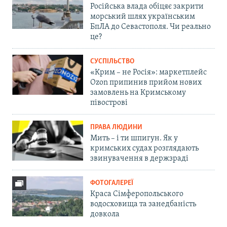
Російська влада обіцяє закрити
морський шлях українським
БпЛА до Севастополя. Чи реально
це?
СУСПІЛЬСТВО
«Крим – не Росія»: маркетплейс
Ozon припинив прийом нових
замовлень на Кримському
півострові
ПРАВА ЛЮДИНИ
Мить – і ти шпигун. Як у
кримських судах розглядають
звинувачення в держзраді
ФОТОГАЛЕРЕЇ
Краса Сімферопольського
водосховища та занедбаність
довкола