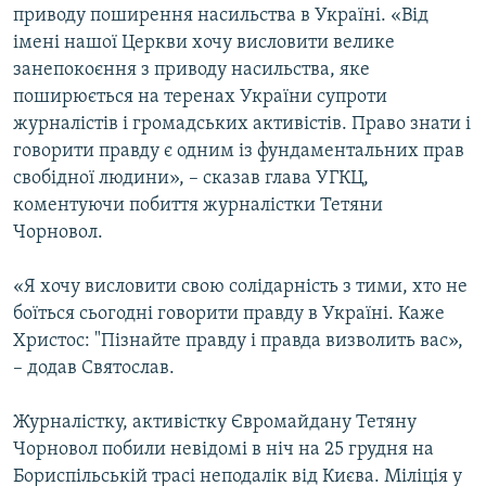
приводу поширення насильства в Україні. «Від
ВІДЕОУРОКИ «ELIFBE»
Русский
імені нашої Церкви хочу висловити велике
СВІДЧЕННЯ ОКУПАЦІЇ
занепокоєння з приводу насильства, яке
Qırımtatar
поширюється на теренах України супроти
УКРАЇНСЬКА ПРОБЛЕМА КРИМУ
журналістів і громадських активістів. Право знати і
ДОЛУЧАЙСЯ!
ІНФОГРАФІКА
говорити правду є одним із фундаментальних прав
свобідної людини», – сказав глава УГКЦ,
коментуючи побиття журналістки Тетяни
Чорновол.
Усі сайти RFE/RL
«Я хочу висловити свою солідарність з тими, хто не
боїться сьогодні говорити правду в Україні. Каже
Христос: "Пізнайте правду і правда визволить вас»,
– додав Святослав.
Журналістку, активістку Євромайдану Тетяну
Чорновол побили невідомі в ніч на 25 грудня на
Бориспільській трасі неподалік від Києва. Міліція у