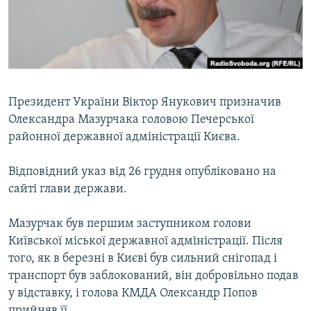
ВІДЕОУРОКИ «ELIFBE»
Русский
СВІДЧЕННЯ ОКУПАЦІЇ
Qırımtatar
УКРАЇНСЬКА ПРОБЛЕМА КРИМУ
ДОЛУЧАЙСЯ!
ІНФОГРАФІКА
Президент України Віктор Янукович призначив
Олександра Мазурчака головою Печерської
районної державної адміністрації Києва.
Усі сайти RFE/RL
Відповідний указ від 26 грудня опубліковано на
сайті глави держави.
Мазурчак був першим заступником голови
Київської міської державної адміністрації. Після
того, як в березні в Києві був сильний снігопад і
транспорт був заблокований, він добровільно подав
у відставку, і голова КМДА Олександр Попов
прийняв її.