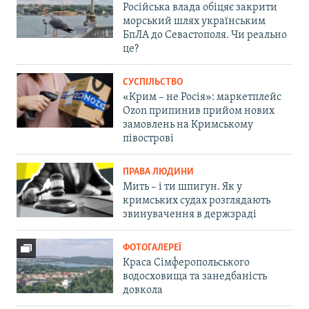
Російська влада обіцяє закрити
морський шлях українським
БпЛА до Севастополя. Чи реально
це?
СУСПІЛЬСТВО
«Крим – не Росія»: маркетплейс
Ozon припинив прийом нових
замовлень на Кримському
півострові
ПРАВА ЛЮДИНИ
Мить – і ти шпигун. Як у
кримських судах розглядають
звинувачення в держзраді
ФОТОГАЛЕРЕЇ
Краса Сімферопольського
водосховища та занедбаність
довкола