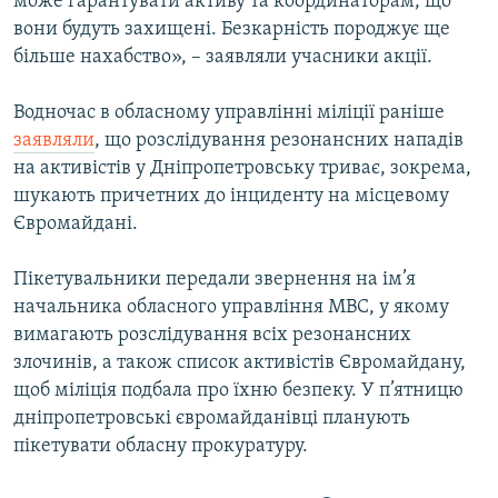
може гарантувати активу та координаторам, що
вони будуть захищені. Безкарність породжує ще
більше нахабство», – заявляли учасники акції.
Водночас в обласному управлінні міліції раніше
заявляли
, що розслідування резонансних нападів
на активістів у Дніпропетровську триває, зокрема,
шукають причетних до інциденту на місцевому
Євромайдані.
Пікетувальники передали звернення на ім’я
начальника обласного управління МВС, у якому
вимагають розслідування всіх резонансних
злочинів, а також список активістів Євромайдану,
щоб міліція подбала про їхню безпеку. У п’ятницю
дніпропетровські євромайданівці планують
пікетувати обласну прокуратуру.