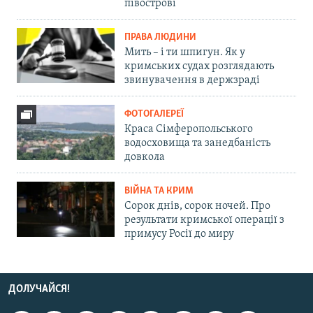
півострові
ПРАВА ЛЮДИНИ
Мить – і ти шпигун. Як у
кримських судах розглядають
звинувачення в держзраді
ФОТОГАЛЕРЕЇ
Краса Сімферопольського
водосховища та занедбаність
довкола
ВІЙНА ТА КРИМ
Сорок днів, сорок ночей. Про
результати кримської операції з
примусу Росії до миру
ДОЛУЧАЙСЯ!