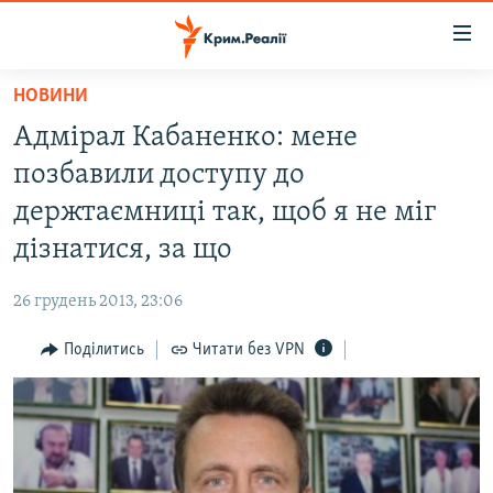
Доступність
посилання
Перейти
НОВИНИ
до
НОВИНИ
Адмірал Кабаненко: мене
основного
ВОДА.КРИМ
матеріалу
позбавили доступу до
ВІДЕО ТА ФОТО
Перейти
держтаємниці так, щоб я не міг
до
ПОЛІТИКА
дізнатися, за що
основної
БЛОГИ
навігації
26 грудень 2013, 23:06
Перейти
ПОГЛЯД
до
Поділитись
Читати без VPN
ІНТЕРВ'Ю
пошуку
ВСЕ ЗА ДЕНЬ
СПЕЦПРОЕКТИ
ЯК ОБІЙТИ БЛОКУВАННЯ
ДЕПОРТАЦІЯ