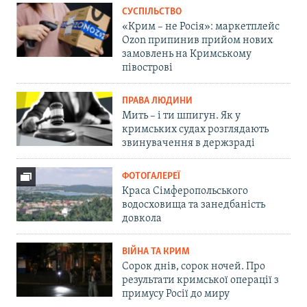
СУСПІЛЬСТВО
«Крим – не Росія»: маркетплейс
Ozon припинив прийом нових
замовлень на Кримському
півострові
ПРАВА ЛЮДИНИ
Мить – і ти шпигун. Як у
кримських судах розглядають
звинувачення в держзраді
ФОТОГАЛЕРЕЇ
Краса Сімферопольського
водосховища та занедбаність
довкола
ВІЙНА ТА КРИМ
Сорок днів, сорок ночей. Про
результати кримської операції з
примусу Росії до миру