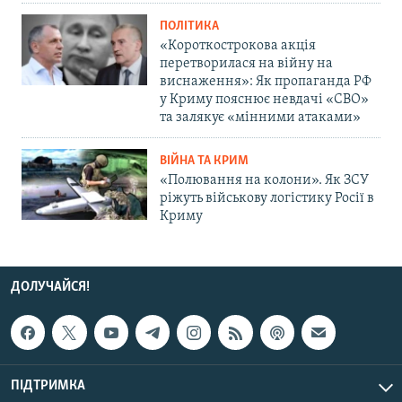
ПОЛІТИКА
«Короткострокова акція
перетворилася на війну на
виснаження»: Як пропаганда РФ
у Криму пояснює невдачі «СВО»
та залякує «мінними атаками»
ВІЙНА ТА КРИМ
«Полювання на колони». Як ЗСУ
ріжуть військову логістику Росії в
Криму
ДОЛУЧАЙСЯ!
ПІДТРИМКА