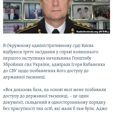
ВІДЕОУРОКИ «ELIFBE»
Русский
СВІДЧЕННЯ ОКУПАЦІЇ
Qırımtatar
УКРАЇНСЬКА ПРОБЛЕМА КРИМУ
ДОЛУЧАЙСЯ!
ІНФОГРАФІКА
В Окружному адміністративному суді Києва
відбулося третє засідання у справі колишнього
Усі сайти RFE/RL
першого заступника начальника Генштабу
Збройних сил України, адмірала Ігоря Кабаненка
до СБУ щодо позбавлення його доступу до
державної таємниці.
«Вся доказова база, на основі якої мене позбавили
доступу до державної таємниці, – це один
документ, складений в односторонньому порядку
без присутності тих осіб, які мали б там бути. Адже