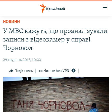
Доступність
посилання
Перейти
НОВИНИ
до
НОВИНИ
У МВС кажуть, що проаналізували
основного
ВОДА.КРИМ
матеріалу
записи з відеокамер у справі
ВІДЕО ТА ФОТО
Перейти
Чорновол
до
ПОЛІТИКА
основної
29 грудень 2013, 10:33
БЛОГИ
навігації
Перейти
Поділитись
Читати без VPN
ПОГЛЯД
до
ІНТЕРВ'Ю
пошуку
ВСЕ ЗА ДЕНЬ
СПЕЦПРОЕКТИ
ЯК ОБІЙТИ БЛОКУВАННЯ
ДЕПОРТАЦІЯ