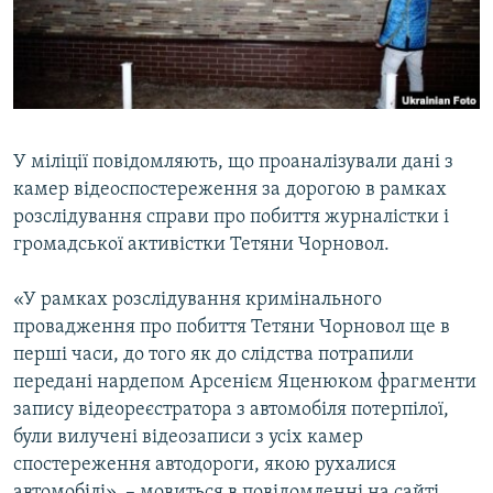
ВІДЕОУРОКИ «ELIFBE»
Русский
СВІДЧЕННЯ ОКУПАЦІЇ
Qırımtatar
УКРАЇНСЬКА ПРОБЛЕМА КРИМУ
ДОЛУЧАЙСЯ!
ІНФОГРАФІКА
У міліції повідомляють, що проаналізували дані з
камер відеоспостереження за дорогою в рамках
розслідування справи про побиття журналістки і
Усі сайти RFE/RL
громадської активістки Тетяни Чорновол.
«У рамках розслідування кримінального
провадження про побиття Тетяни Чорновол ще в
перші часи, до того як до слідства потрапили
передані нардепом Арсенієм Яценюком фрагменти
запису відеореєстратора з автомобіля потерпілої,
були вилучені відеозаписи з усіх камер
спостереження автодороги, якою рухалися
автомобілі», – мовиться в повідомленні на сайті