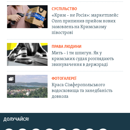
СУСПІЛЬСТВО
«Крим – не Росія»: маркетплейс
Ozon припинив прийом нових
замовлень на Кримському
півострові
ПРАВА ЛЮДИНИ
Мить – і ти шпигун. Як у
кримських судах розглядають
звинувачення в держзраді
ФОТОГАЛЕРЕЇ
Краса Сімферопольського
водосховища та занедбаність
довкола
ДОЛУЧАЙСЯ!