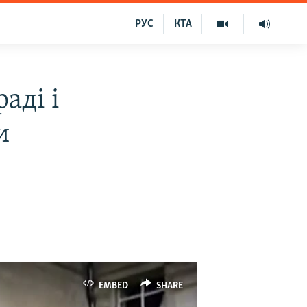
РУС
КТА
аді і
и
EMBED
SHARE