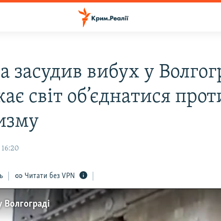
 засудив вибух у Волгогр
ає світ об’єднатися прот
изму
 16:20
ь
Читати без VPN
у Волгограді