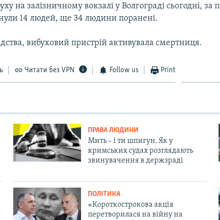
уху на залізничному вокзалі у Волгограді сьогодні, за
нули 14 людей, ще 34 людини поранені.
ідства, вибуховий пристрій активувала смертниця.
ь
Читати без VPN
Follow us
Print
ПРАВА ЛЮДИНИ
Мить – і ти шпигун. Як у
кримських судах розглядають
звинувачення в держзраді
ПОЛІТИКА
«Короткострокова акція
перетворилася на війну на