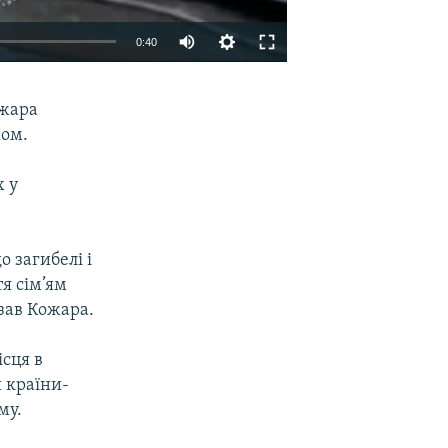
0:40
EMBED
SHARE
ожара
мом.
х у
 загибелі і
я сім’ям
зав Кожара.
ісця в
и країни-
му.