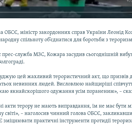
а ОБСЄ, міністр закордонних справ України Леонід К
ародну спільноту об’єднатися для боротьби з терориз
є прес-служба МЗС, Кожара засудив сьогоднішній вибу
олгограді.
суджую цей жахливий терористичний акт, що призвів до
атьох невинних людей. Висловлюю найщиріші співчутт
ажаю якнайскорішого одужання усім пораненим», – ска
ні акти терору не мають виправдання, їм не має бути м
у світі», – наголосив чинний голова ОБСЄ, закликавш
Є зміцнювати практичні інструменти протидії терориз