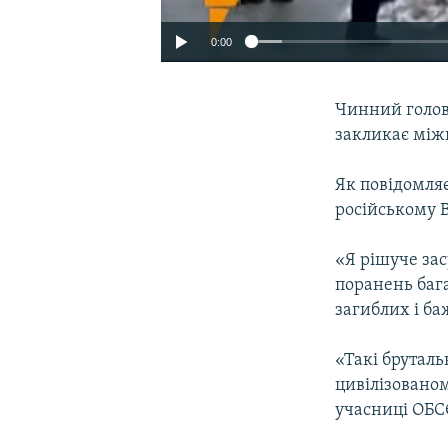
0:00
Чинний голов
закликає міжн
Як повідомля
російському В
«Я рішуче за
поранень баг
загиблих і б
«Такі бруталь
цивілізованом
учасниці ОБС