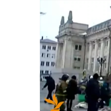
ВІДЕОУРОКИ «ELIFBE»
СВІДЧЕННЯ ОКУПАЦІЇ
УКРАЇНСЬКА ПРОБЛЕМА КРИМУ
ІНФОГРАФІКА