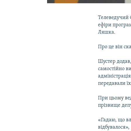
Телеведучий 
ефіри програ
Ляшка.
Про це він ск
Шустер додав
самостійно ви
адміністрація
передавали їх
При цьому вед
прізвище деп
«Гадаю, що в
відбувалося»,