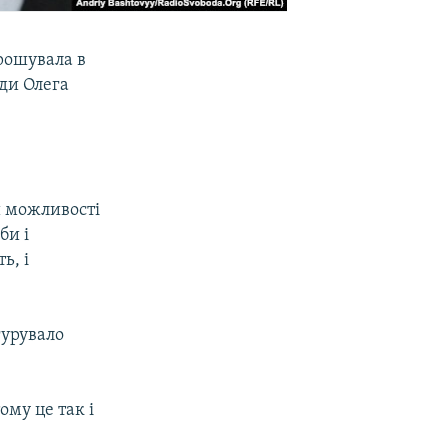
рошувала в
ди Олега
и можливості
би і
ь, і
гурувало
му це так і