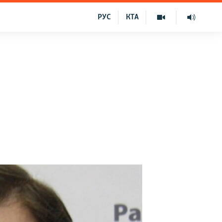
РУС
КТА