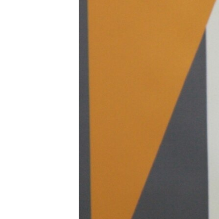
ВІДЕОУРОКИ «ELIFBE»
СВІДЧЕННЯ ОКУПАЦІЇ
УКРАЇНСЬКА ПРОБЛЕМА КРИМУ
ІНФОГРАФІКА