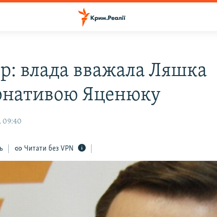
р: влада вважала Ляшка
рнативою Яценюку
, 09:40
ь
Читати без VPN