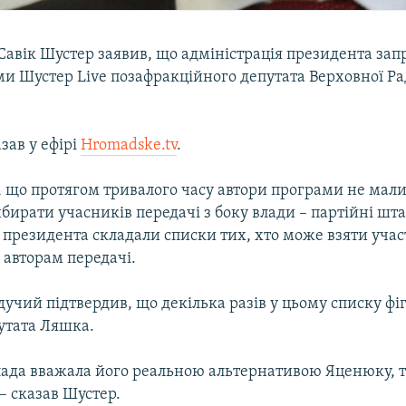
Савік Шустер заявив, що адміністрація президента зап
ми Шустер Live позафракційного депутата Верховної Ра
азав у ефірі
Hromadske.tv
.
, що протягом тривалого часу автори програми не мал
бирати учасників передачі з боку влади – партійні шта
 президента складали списки тих, хто може взяти участ
 авторам передачі.
учий підтвердив, що декілька разів у цьому списку фі
утата Ляшка.
лада вважала його реальною альтернативою Яценюку, то
 – сказав Шустер.