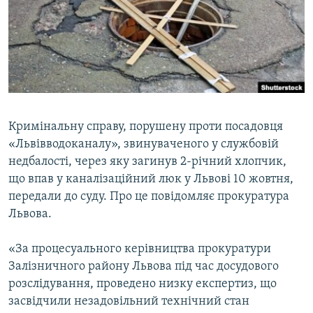
ВІДЕОУРОКИ «ELIFBE»
Русский
СВІДЧЕННЯ ОКУПАЦІЇ
Qırımtatar
УКРАЇНСЬКА ПРОБЛЕМА КРИМУ
ДОЛУЧАЙСЯ!
ІНФОГРАФІКА
Кримінальну справу, порушену проти посадовця
«Львівводоканалу», звинуваченого у службовій
Усі сайти RFE/RL
недбалості, через яку загинув 2-річний хлопчик,
що впав у каналізаційний люк у Львові 10 жовтня,
передали до суду. Про це повідомляє прокуратура
Львова.
«За процесуального керівництва прокуратури
Залізничного району Львова під час досудового
розслідування, проведено низку експертиз, що
засвідчили незадовільний технічний стан