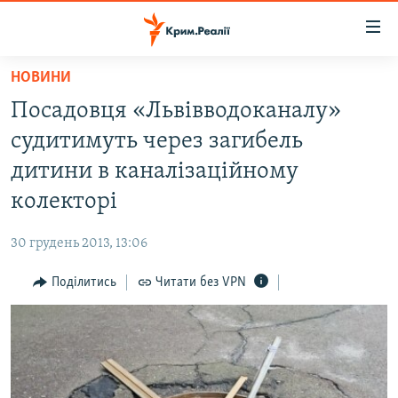
Доступність
посилання
Перейти
НОВИНИ
до
НОВИНИ
Посадовця «Львівводоканалу»
основного
ВОДА.КРИМ
матеріалу
судитимуть через загибель
ВІДЕО ТА ФОТО
Перейти
дитини в каналізаційному
до
ПОЛІТИКА
колекторі
основної
БЛОГИ
навігації
30 грудень 2013, 13:06
Перейти
ПОГЛЯД
до
Поділитись
Читати без VPN
ІНТЕРВ'Ю
пошуку
ВСЕ ЗА ДЕНЬ
СПЕЦПРОЕКТИ
ЯК ОБІЙТИ БЛОКУВАННЯ
ДЕПОРТАЦІЯ