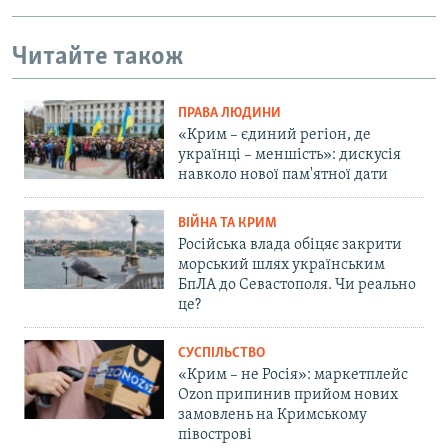
Читайте також
ПРАВА ЛЮДИНИ
«Крим – єдиний регіон, де
українці – меншість»: дискусія
навколо нової пам'ятної дати
ВІЙНА ТА КРИМ
Російська влада обіцяє закрити
морський шлях українським
БпЛА до Севастополя. Чи реально
це?
СУСПІЛЬСТВО
«Крим – не Росія»: маркетплейс
Ozon припинив прийом нових
замовлень на Кримському
півострові