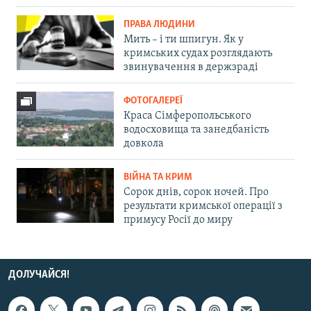
ПРАВА ЛЮДИНИ
Мить – і ти шпигун. Як у
кримських судах розглядають
звинувачення в держзраді
ФОТОГАЛЕРЕЇ
Краса Сімферопольського
водосховища та занедбаність
довкола
ВІЙНА ТА КРИМ
Сорок днів, сорок ночей. Про
результати кримської операції з
примусу Росії до миру
ДОЛУЧАЙСЯ!