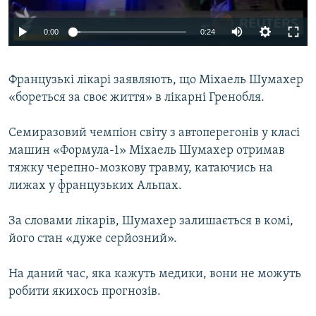
ВІДЕОУРОКИ «ELIFBE»
Русский
0:00
0:24
СВІДЧЕННЯ ОКУПАЦІЇ
Qırımtatar
УКРАЇНСЬКА ПРОБЛЕМА КРИМУ
Французькі лікарі заявляють, що Міхаель Шумахер
ДОЛУЧАЙСЯ!
ІНФОГРАФІКА
«бореться за своє життя» в лікарні Гренобля.
Семиразовий чемпіон світу з автоперегонів у класі
машин «Формула-1» Міхаель Шумахер отримав
Усі сайти RFE/RL
тяжку черепно-мозкову травму, катаючись на
лижах у французьких Альпах.
За словами лікарів, Шумахер залишається в комі,
його стан «дуже серйозний».
На даний час, яка кажуть медики, вони не можуть
робити якихось прогнозів.