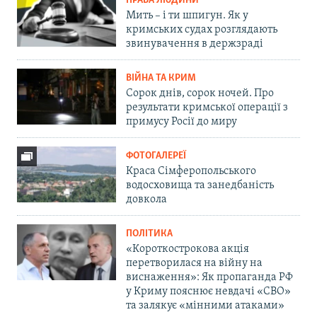
ПРАВА ЛЮДИНИ
Мить – і ти шпигун. Як у
кримських судах розглядають
звинувачення в держзраді
ВІЙНА ТА КРИМ
Сорок днів, сорок ночей. Про
результати кримської операції з
примусу Росії до миру
ФОТОГАЛЕРЕЇ
Краса Сімферопольського
водосховища та занедбаність
довкола
ПОЛІТИКА
«Короткострокова акція
перетворилася на війну на
виснаження»: Як пропаганда РФ
у Криму пояснює невдачі «СВО»
та залякує «мінними атаками»