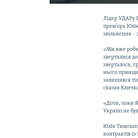
Лідер УДАРу В
прем’єра Юлі
звільнення – 
«Ми вже робил
зверталися до
зверталося, г
нього принци
залишився тіл
сказав Кличко
«Доти, поки Я
Україні не бу
Юлія Тимошенк
контрактів із 