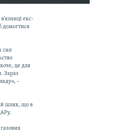
EMBED
SHARE
в’язниці екс-
б домогтися
х сил
ьство
хоче, це для
. Зараз
ладу», –
ий шлях, що в
ДАРу.
 газових