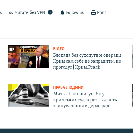
ь
Читати без VPN
Follow us
Print
ВІДЕО
Блокада без сухопутної операції:
Крим сам себе не заправить і не
прогодує | Крим.Реалії
ПРАВА ЛЮДИНИ
Мить – і ти шпигун. Як у
кримських судах розглядають
звинувачення в держзраді