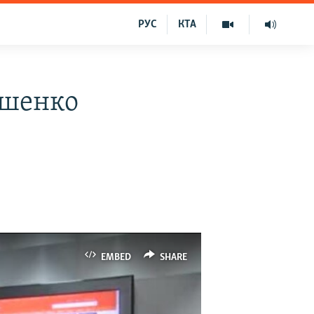
РУС
КТА
ошенко
EMBED
SHARE