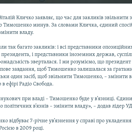
італій Кличко заявляє, що час для закликів звільнити з 
ю Тимошенко минув. За словами Кличка, єдиний спосі
змінити владу.
и так багато закликів: і всі представники опозиційни
 президента, і представники іноземних держав, суспіл
ромадськість зверталася. І ми розуміємо, що президент 
пове завдання, щоб Тимошенко залишалася за ґратами
ьки один засіб, щоб звільнити Тимошенко, – змінити в
 в ефірі Радіо Свобода.
нукович при владі – Тимошенко буде у в’язниці. Єдин
ло політичних в’язнів – змінити владу», – додав лідер У
о відбуває 7-річне ув’язнення у справі про укладення
Росією в 2009 році.