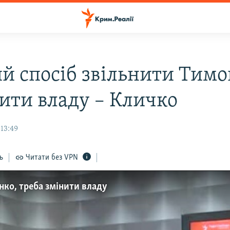
й спосіб звільнити Тим
нити владу – Кличко
 13:49
ь
Читати без VPN
ко, треба змінити владу