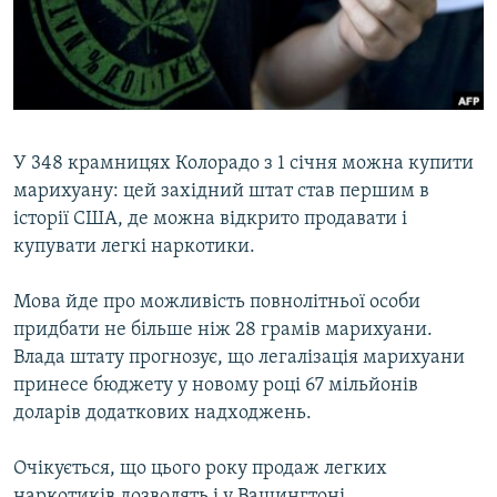
ВІДЕОУРОКИ «ELIFBE»
Русский
СВІДЧЕННЯ ОКУПАЦІЇ
Qırımtatar
УКРАЇНСЬКА ПРОБЛЕМА КРИМУ
ДОЛУЧАЙСЯ!
ІНФОГРАФІКА
У 348 крамницях Колорадо з 1 січня можна купити
марихуану: цей західний штат став першим в
історії США, де можна відкрито продавати і
Усі сайти RFE/RL
купувати легкі наркотики.
Мова йде про можливість повнолітньої особи
придбати не більше ніж 28 грамів марихуани.
Влада штату прогнозує, що легалізація марихуани
принесе бюджету у новому році 67 мільйонів
доларів додаткових надходжень.
Очікується, що цього року продаж легких
наркотиків дозволять і у Вашингтоні.