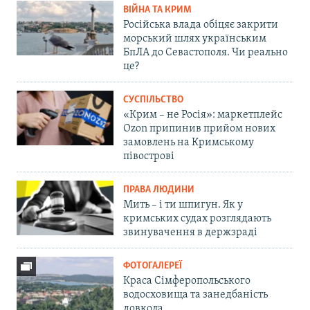
ВІЙНА ТА КРИМ
Російська влада обіцяє закрити
морський шлях українським
БпЛА до Севастополя. Чи реально
це?
СУСПІЛЬСТВО
«Крим – не Росія»: маркетплейс
Ozon припинив прийом нових
замовлень на Кримському
півострові
ПРАВА ЛЮДИНИ
Мить – і ти шпигун. Як у
кримських судах розглядають
звинувачення в держзраді
ФОТОГАЛЕРЕЇ
Краса Сімферопольського
водосховища та занедбаність
довкола