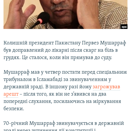
ВІДЕОУРОКИ «ELIFBE»
Русский
СВІДЧЕННЯ ОКУПАЦІЇ
Qırımtatar
УКРАЇНСЬКА ПРОБЛЕМА КРИМУ
ДОЛУЧАЙСЯ!
ІНФОГРАФІКА
Колишній президент Пакистану Первез Мушарраф
був доправлений до лікарні після скарг на біль в
грудях. Це сталося, коли він прямував до суду.
Усі сайти RFE/RL
Мушарраф мав у четвер постати перед спеціальним
трибуналом в Ісламабаді за звинуваченням у
державній зраді. В іншому разі йому
загрожував
арешт
– після того, як він не з’явився на два
попередні слухання, посилаючись на міркування
безпеки.
70-річний Мушарраф звинувачується в державній
зраді через зупинення дії конституції і