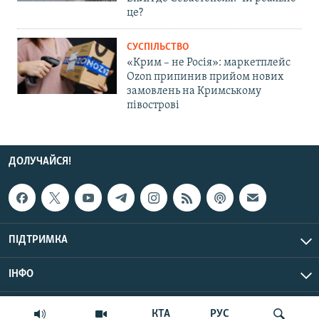
це?
СУСПІЛЬСТВО
«Крим – не Росія»: маркетплейс
Ozon припинив прийом нових
замовлень на Кримському
півострові
ДОЛУЧАЙСЯ!
ПІДТРИМКА
ІНФО
© Крим.Реалії, 2026 | Усі права застережено.
КТА
РУС