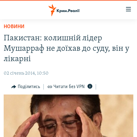
Доступність
посилання
Перейти
НОВИНИ
до
НОВИНИ
Пакистан: колишній лідер
основного
ВОДА.КРИМ
матеріалу
Мушарраф не доїхав до суду, він у
ВІДЕО ТА ФОТО
Перейти
лікарні
до
ПОЛІТИКА
основної
02 січень 2014, 10:50
БЛОГИ
навігації
Перейти
Поділитись
Читати без VPN
ПОГЛЯД
до
ІНТЕРВ'Ю
пошуку
ВСЕ ЗА ДЕНЬ
СПЕЦПРОЕКТИ
ЯК ОБІЙТИ БЛОКУВАННЯ
ДЕПОРТАЦІЯ