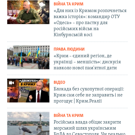
ВІЙНА ТА КРИМ
«Для них із Кримом розпочнеться
важка історія»: командир ОТУ
«Одеса» – про пастку для
російських військ на
Кінбурнській косі
ПРАВА ЛЮДИНИ
«Крим – єдиний регіон, де
українці – меншість»: дискусія
навколо нової пам'ятної дати
ВІДЕО
Блокада без сухопутної операції:
Крим сам себе не заправить і не
прогодує | Крим.Реалії
ВІЙНА ТА КРИМ
Російська влада обіцяє закрити
морський шлях українським
БпЛА до Севастополя. Чи реально