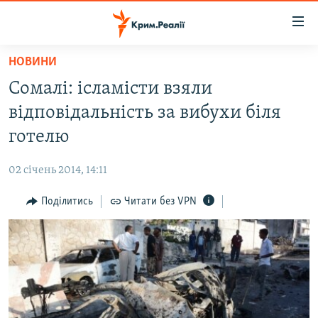
Доступність
посилання
Перейти
НОВИНИ
до
НОВИНИ
Сомалі: ісламісти взяли
основного
ВОДА.КРИМ
матеріалу
відповідальність за вибухи біля
ВІДЕО ТА ФОТО
Перейти
готелю
до
ПОЛІТИКА
основної
02 січень 2014, 14:11
БЛОГИ
навігації
Перейти
Поділитись
Читати без VPN
ПОГЛЯД
до
ІНТЕРВ'Ю
пошуку
ВСЕ ЗА ДЕНЬ
СПЕЦПРОЕКТИ
ЯК ОБІЙТИ БЛОКУВАННЯ
ДЕПОРТАЦІЯ