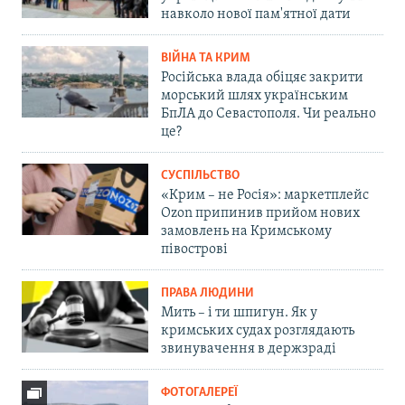
навколо нової пам'ятної дати
ВІЙНА ТА КРИМ
Російська влада обіцяє закрити
морський шлях українським
БпЛА до Севастополя. Чи реально
це?
СУСПІЛЬСТВО
«Крим – не Росія»: маркетплейс
Ozon припинив прийом нових
замовлень на Кримському
півострові
ПРАВА ЛЮДИНИ
Мить – і ти шпигун. Як у
кримських судах розглядають
звинувачення в держзраді
ФОТОГАЛЕРЕЇ