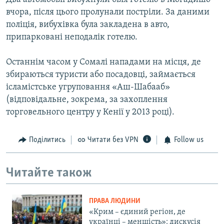
вчора, після цього пролунали постріли. За даними
поліція, вибухівка була закладена в авто,
припарковані неподалік готелю.
Останнім часом у Сомалі нападами на місця, де
збираються туристи або посадовці, займається
ісламістське угруповання «Аш-Шабааб»
(відповідальне, зокрема, за захоплення
торговельного центру у Кенії у 2013 році).
Поділитись
Читати без VPN
Follow us
Читайте також
ПРАВА ЛЮДИНИ
«Крим – єдиний регіон, де
українці – меншість»: дискусія