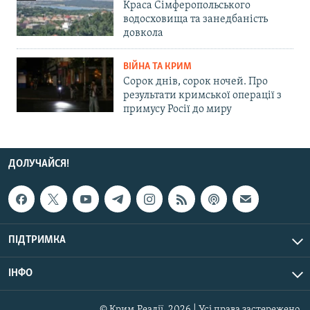
Краса Сімферопольського
водосховища та занедбаність
довкола
ВІЙНА ТА КРИМ
Сорок днів, сорок ночей. Про
результати кримської операції з
примусу Росії до миру
ДОЛУЧАЙСЯ!
ПІДТРИМКА
ІНФО
© Крим.Реалії, 2026 | Усі права застережено.