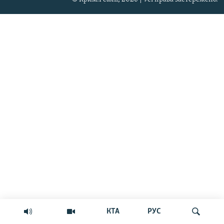
КТА
РУС