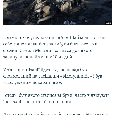
ВІДЕОУРОКИ «ELIFBE»
Русский
СВІДЧЕННЯ ОКУПАЦІЇ
Qırımtatar
УКРАЇНСЬКА ПРОБЛЕМА КРИМУ
ДОЛУЧАЙСЯ!
ІНФОГРАФІКА
Ісламістське угруповання «Аль-Шабааб» взяло на
себе відповідальність за вибухи біля готелю в
столиці Сомалі Могадишо, внаслідок якого
Усі сайти RFE/RL
загинули щонайменше 10 людей.
У з’яві організації йдеться, що напад був
спрямований на засідання «відступників» і був
«заслуженим покаранням».
Готель, біля якого сталися вибухи, часто відвідують
іноземців і державні чиновники.
Два автомобілі вибухнули біля готелю в Могадишо