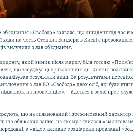
 об’єднання «Свобода» заявляє, що інцидент під час в
 ходи на честь Степана Бандери в Києві є провокацією,
ців вилучили з лав об’єднання.
циденту, який виник після маршу біля готелю «Прем’є
вляє, що засуджує ці провокаційні дії. 2 січня політви
оаналізував результати акції. За результатами перевір
иключення з лав ВО «Свобода» двох осіб, які були втягн
і піддалися на провокацію», – йдеться в заяві прес-слу
ерджують, що на спланований і зрежисований характер 
кт, що обліковий запис, на якому з’явилося «змонтоване
ередодні, а «відео активно розпіарили провладні «бот