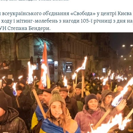
всеукраїнського об’єднання «Свобода» у центрі Києва
ходу і мітинг-молебень з нагоди 105-ї річниці з дня 
УН Степана Бендери.