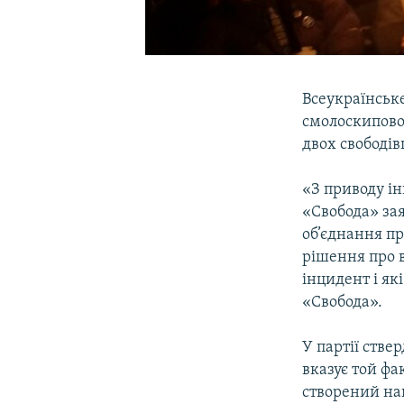
Всеукраїнське
смолоскипової
двох свободів
«З приводу ін
«Свобода» зая
об’єднання пр
рішення про в
інцидент і як
«Свобода».
У партії ств
вказує той фа
створений нап