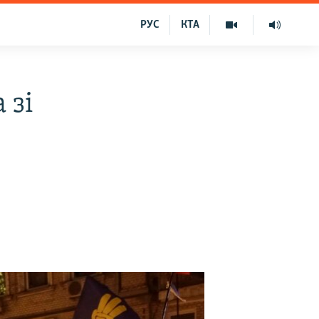
РУС
КТА
 зі