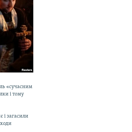
ель «сучасним
лки і тому
є і загасили
 ходи