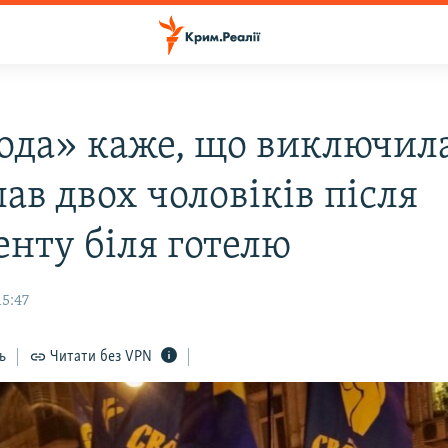
ода» каже, що виключила
лав двох чоловіків після
енту біля готелю
15:47
ь
Читати без VPN