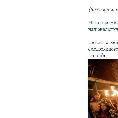
(Відео корис
«Розцінюємо 
націоналістич
Невстановлені
смолоскипової
ганчір’я.