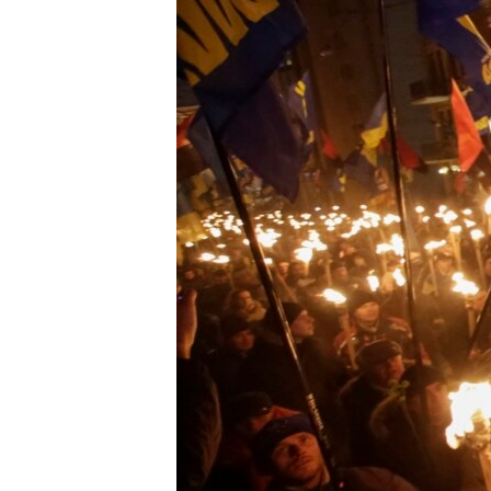
ВІДЕОУРОКИ «ELIFBE»
СВІДЧЕННЯ ОКУПАЦІЇ
УКРАЇНСЬКА ПРОБЛЕМА КРИМУ
ІНФОГРАФІКА