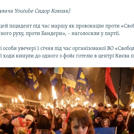
тувача Youtube Сидор Ковпак)
цей інцидент під час маршу як провокацію проти «Сво
ного руху, проти Бандери», – наголосили у партії.
 особи увечері 1 січня під час організованої ВО «Свобо
 ходи кинули до одного з фойє готелю в центрі Києва 