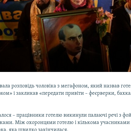
вала розповідь чоловіка з мегафоном, який назвав гот
ом» і закликав «передати привіти – феєрверки, бахка
лося – працівники готелю викинули палаючі речі з фой
иками. Між охоронцями готелю і кількома учасниками
рка, яка швидко закінчилася.