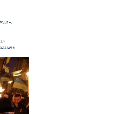
боди»,
да»
палаюче