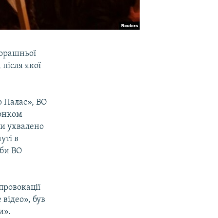
чорашньої
 після якої
р Палас», ВО
конком
ки ухвалено
уті в
жби ВО
провокації
 відео», був
и».