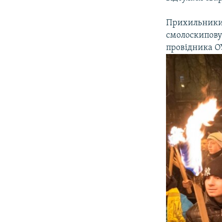
Прихильники 
смолоскипову 
провідника О