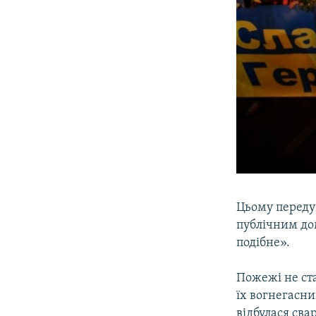
Цьому переду
публічним дом
подібне».
Пожежі не ста
їх вогнегасн
відбулася сва