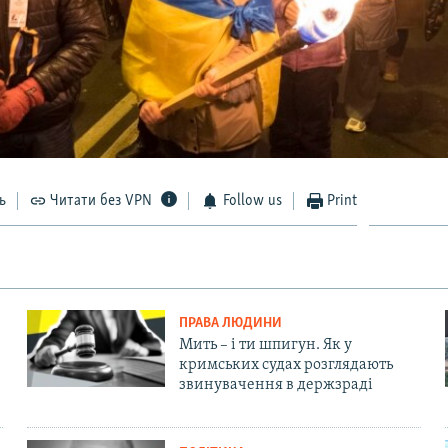
ь
Читати без VPN
Follow us
Print
ПРАВА ЛЮДИНИ
Мить – і ти шпигун. Як у
кримських судах розглядають
звинувачення в держзраді