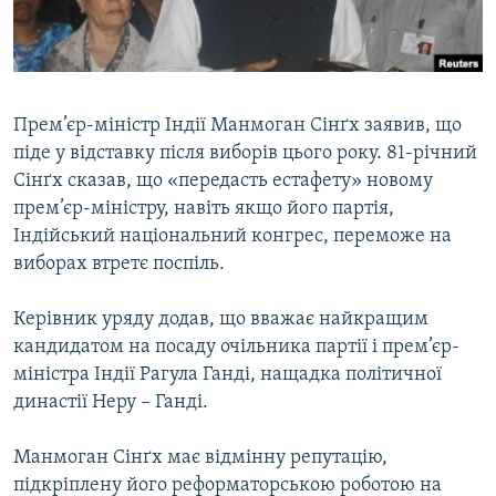
ВІДЕОУРОКИ «ELIFBE»
Русский
СВІДЧЕННЯ ОКУПАЦІЇ
Qırımtatar
УКРАЇНСЬКА ПРОБЛЕМА КРИМУ
Прем’єр-міністр Індії Манмоган Сінґх заявив, що
ДОЛУЧАЙСЯ!
ІНФОГРАФІКА
піде у відставку після виборів цього року. 81-річний
Сінґх сказав, що «передасть естафету» новому
прем’єр-міністру, навіть якщо його партія,
Індійський національний конгрес, переможе на
Усі сайти RFE/RL
виборах втретє поспіль.
Керівник уряду додав, що вважає найкращим
кандидатом на посаду очільника партії і прем’єр-
міністра Індії Рагула Ганді, нащадка політичної
династії Неру – Ганді.
Манмоган Сінґх має відмінну репутацію,
підкріплену його реформаторською роботою на