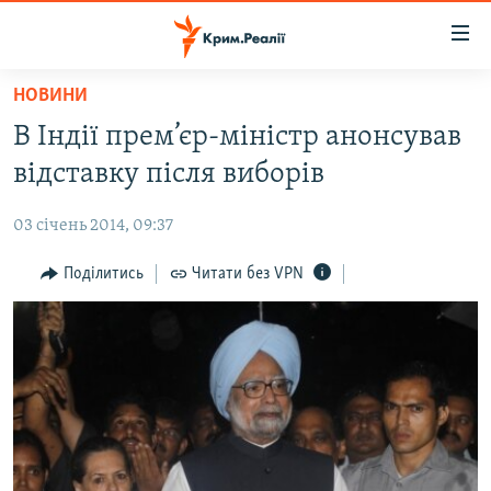
Доступність
посилання
Перейти
НОВИНИ
до
НОВИНИ
В Індії прем’єр-міністр анонсував
основного
ВОДА.КРИМ
матеріалу
відставку після виборів
ВІДЕО ТА ФОТО
Перейти
до
03 січень 2014, 09:37
ПОЛІТИКА
основної
БЛОГИ
Поділитись
Читати без VPN
навігації
Перейти
ПОГЛЯД
до
ІНТЕРВ'Ю
пошуку
ВСЕ ЗА ДЕНЬ
СПЕЦПРОЕКТИ
ЯК ОБІЙТИ БЛОКУВАННЯ
ДЕПОРТАЦІЯ