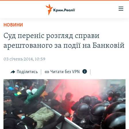
Доступність
посилання
Перейти
НОВИНИ
до
НОВИНИ
Суд переніс розгляд справи
основного
ВОДА.КРИМ
матеріалу
арештованого за події на Банковій
ВІДЕО ТА ФОТО
Перейти
до
03 січень 2014, 10:59
ПОЛІТИКА
основної
БЛОГИ
Поділитись
Читати без VPN
навігації
Перейти
ПОГЛЯД
до
ІНТЕРВ'Ю
пошуку
ВСЕ ЗА ДЕНЬ
СПЕЦПРОЕКТИ
ЯК ОБІЙТИ БЛОКУВАННЯ
ДЕПОРТАЦІЯ