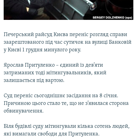
ВІДЕОУРОКИ «ELIFBE»
Русский
СВІДЧЕННЯ ОКУПАЦІЇ
Qırımtatar
УКРАЇНСЬКА ПРОБЛЕМА КРИМУ
Печерський райсуд Києва переніс розгляд справи
ДОЛУЧАЙСЯ!
ІНФОГРАФІКА
заарештованого під час сутичок на вулиці Банковій
у Києві 1 грудня минулого року.
Ярослав Притуленко – єдиний із дев’яти
Усі сайти RFE/RL
затриманих тоді мітингувальників, який
залишається під вартою.
Суд переніс сьогоднішнє засідання на 8 січня.
Причиною цього стало те, що не з’явилася сторона
обвинувачення.
Біля будівлі суду мітингували кілька сотень людей,
які вимагали свободи для Притуленка.