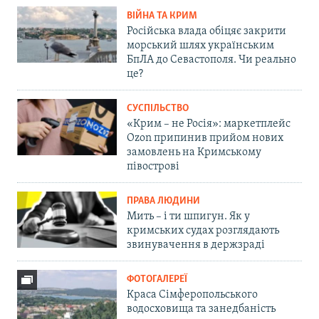
ВІЙНА ТА КРИМ
Російська влада обіцяє закрити
морський шлях українським
БпЛА до Севастополя. Чи реально
це?
СУСПІЛЬСТВО
«Крим – не Росія»: маркетплейс
Ozon припинив прийом нових
замовлень на Кримському
півострові
ПРАВА ЛЮДИНИ
Мить – і ти шпигун. Як у
кримських судах розглядають
звинувачення в держзраді
ФОТОГАЛЕРЕЇ
Краса Сімферопольського
водосховища та занедбаність