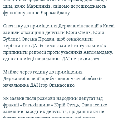
цим, каже Марцинків, свідомо перешкоджають
функціонуванню Євромайдану.
Спочатку до приміщення Державтоінспекції в Києві
зайшли опозиційні депутати Юрій Стець, Юрій
Бублик і Оксана Продан, щоб ознайомити
керівництво ДАІ із вимогами мітингувальників
припинити репресії проти учасників Автомайдану,
однак на місці начальника ДАІ не виявилося.
Майже через годину до приміщення
Державтоінспеції прибув виконувач обов’язків
начальника ДАІ Ігор Опанасенко.
Як заявив після розмови народний депутат від
фракції «Батьківщина» Юрій Стець, Опанасенко
запевнив народних депутатів, що даішники не