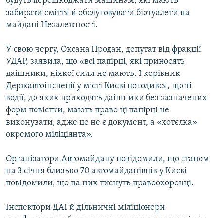
будуть перешкоджати машинам, які мають
забирати сміття й обслуговувати біотуалети на
майдані Незалежності.
У свою чергу, Оксана Продан, депутат від фракції
УДАР, заявила, що «всі папірці, які приносять
даішники, ніякої сили не мають. І керівник
Державтоінспеції у місті Києві погодився, що ті
водії, до яких приходять даішники без зазначених
форм повістки, мають право ці папірці не
виконувати, адже це не є документ, а «хотєлка»
окремого міліціянта».
Організатори Автомайдану повідомили, що станом
на 3 січня близько 70 автомайданівців у Києві
повідомили, що на них тиснуть правоохоронці.
Інспектори ДАІ й дільничні міліціонери