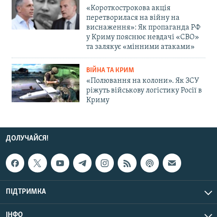
«Короткострокова акція
перетворилася на війну на
виснаження»: Як пропаганда РФ
у Криму пояснює невдачі «СВО»
та залякує «мінними атаками»
ВІЙНА ТА КРИМ
«Полювання на колони». Як ЗСУ
ріжуть військову логістику Росії в
Криму
ДОЛУЧАЙСЯ!
ПІДТРИМКА
ІНФО