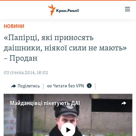
Доступність
посилання
Перейти
НОВИНИ
до
НОВИНИ
«Папірці, які приносять
основного
ВОДА.КРИМ
матеріалу
даішники, ніякої сили не мають»
ВІДЕО ТА ФОТО
Перейти
– Продан
до
ПОЛІТИКА
основної
03 січень 2014, 18:02
БЛОГИ
навігації
Перейти
Поділитись
Читати без VPN
ПОГЛЯД
до
ІНТЕРВ'Ю
пошуку
Майданцівці пікетують ДАІ
ВСЕ ЗА ДЕНЬ
СПЕЦПРОЕКТИ
No media source currently available
ЯК ОБІЙТИ БЛОКУВАННЯ
ДЕПОРТАЦІЯ