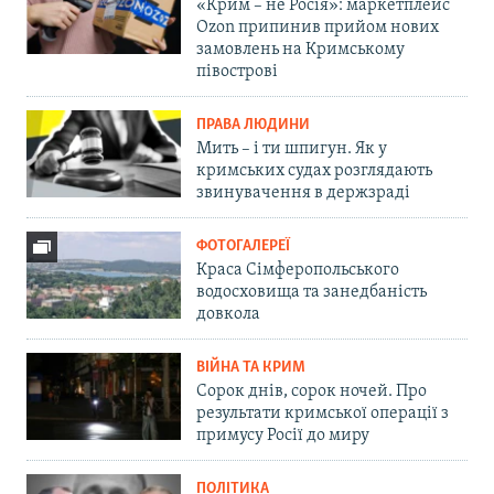
«Крим – не Росія»: маркетплейс
Ozon припинив прийом нових
замовлень на Кримському
півострові
ПРАВА ЛЮДИНИ
Мить – і ти шпигун. Як у
кримських судах розглядають
звинувачення в держзраді
ФОТОГАЛЕРЕЇ
Краса Сімферопольського
водосховища та занедбаність
довкола
ВІЙНА ТА КРИМ
Сорок днів, сорок ночей. Про
результати кримської операції з
примусу Росії до миру
ПОЛІТИКА