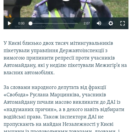
ВІДЕОУРОКИ «ELIFBE»
Русский
СВІДЧЕННЯ ОКУПАЦІЇ
Qırımtatar
0:00
2:07
УКРАЇНСЬКА ПРОБЛЕМА КРИМУ
ДОЛУЧАЙСЯ!
ІНФОГРАФІКА
У Києві близько двох тисяч мітингувальників
пікетували управління Державтоінспекції з
вимогою припинити репресії проти учасників
Усі сайти RFE/RL
Автомайдану, які у неділю пікетували Межигір’я на
власних автомобілях.
За словами народного депутата від фракції
«Свобода» Руслана Марцинківа, учасників
Автомайдану почали масово викликати до ДАІ із
«надуманих причин», а в декого навіть відбирати
водійські права. Також інспектори ДАІ не
пропускають на майдан Незалежності у Києві
машини із продовольчими товарами, дровами, і