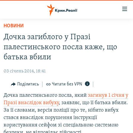
Доступність
посилання
Перейти
НОВИНИ
до
НОВИНИ
Дочка загиблого у Празі
основного
ВОДА.КРИМ
матеріалу
палестинського посла каже, що
ВІДЕО ТА ФОТО
Перейти
батька вбили
до
ПОЛІТИКА
основної
03 січень 2014, 18:41
БЛОГИ
навігації
Перейти
Поділитись
Читати без VPN
ПОГЛЯД
до
Дочка палестинського посла, який
загинув 1 січня у
ІНТЕРВ'Ю
пошуку
Празі внаслідок вибуху
, заявляє, що її батька вбили.
ВСЕ ЗА ДЕНЬ
За її словами, версія поліції про те, нібито вибух
СПЕЦПРОЕКТИ
стався внаслідок порушення інструкції
користування сейфом зі спеціальною системою
ЯК ОБІЙТИ БЛОКУВАННЯ
ДЕПОРТАЦІЯ
безпеки, не відповідає дійсності.