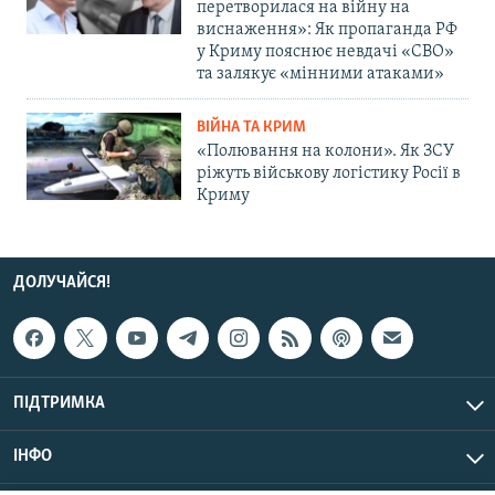
перетворилася на війну на
виснаження»: Як пропаганда РФ
у Криму пояснює невдачі «СВО»
та залякує «мінними атаками»
ВІЙНА ТА КРИМ
«Полювання на колони». Як ЗСУ
ріжуть військову логістику Росії в
Криму
ДОЛУЧАЙСЯ!
ПІДТРИМКА
ІНФО