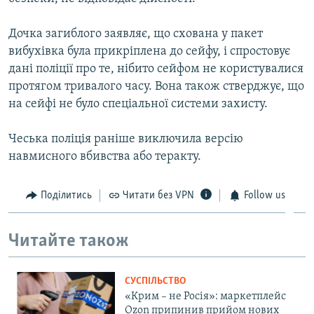
ВІДЕОУРОКИ «ELIFBE»
Русский
Дочка загиблого заявляє, що схована у пакет
СВІДЧЕННЯ ОКУПАЦІЇ
Qırımtatar
вибухівка була прикріплена до сейфу, і спростовує
УКРАЇНСЬКА ПРОБЛЕМА КРИМУ
дані поліції про те, нібито сейфом не користувалися
протягом тривалого часу. Вона також стверджує, що
ДОЛУЧАЙСЯ!
ІНФОГРАФІКА
на сейфі не було спеціальної системи захисту.
Чеська поліція раніше виключила версію
Усі сайти RFE/RL
навмисного вбивства або теракту.
Поділитись
Читати без VPN
Follow us
Читайте також
СУСПІЛЬСТВО
«Крим – не Росія»: маркетплейс
Ozon припинив прийом нових