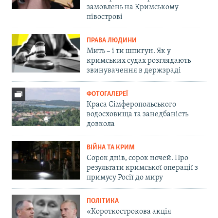
замовлень на Кримському
півострові
ПРАВА ЛЮДИНИ
Мить – і ти шпигун. Як у
кримських судах розглядають
звинувачення в держзраді
ФОТОГАЛЕРЕЇ
Краса Сімферопольського
водосховища та занедбаність
довкола
ВІЙНА ТА КРИМ
Сорок днів, сорок ночей. Про
результати кримської операції з
примусу Росії до миру
ПОЛІТИКА
«Короткострокова акція