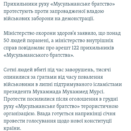
Прихильники руху «Мусульманське братство»
ВІДЕОУРОКИ «ELIFBE»
Русский
протестують проти запровадженої владою
СВІДЧЕННЯ ОКУПАЦІЇ
військових заборони на демонстрації.
Qırımtatar
УКРАЇНСЬКА ПРОБЛЕМА КРИМУ
Міністерство охорони здоров’я заявило, що понад
ДОЛУЧАЙСЯ!
ІНФОГРАФІКА
50 людей поранені, а міністерство внутрішніх
справ повідомляє про арешт 122 прихильників
«Мусульманського братства».
Усі сайти RFE/RL
Сотні людей вбиті під час заворушень, тисячі
опинилися за ґратами від часу повалення
військовими в липні підтримуваного ісламістами
президента Мухаммада Мухаммед Мурсі.
Протести посилилися після оголошення в грудні
руху «Мусульманське братство» терористичною
організацією. Влада готується наприкінці січня
провести голосування щодо нової конституції
країни.