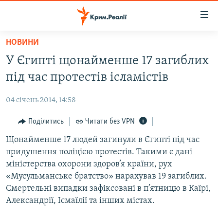
Доступність
посилання
Перейти
НОВИНИ
до
НОВИНИ
У Єгипті щонайменше 17 загиблих
основного
ВОДА.КРИМ
матеріалу
під час протестів ісламістів
ВІДЕО ТА ФОТО
Перейти
до
04 січень 2014, 14:58
ПОЛІТИКА
основної
БЛОГИ
Поділитись
Читати без VPN
навігації
Перейти
ПОГЛЯД
Щонайменше 17 людей загинули в Єгипті під час
до
придушення поліцією протестів. Такими є дані
ІНТЕРВ'Ю
пошуку
міністерства охорони здоров’я країни, рух
ВСЕ ЗА ДЕНЬ
«Мусульманське братство» нарахував 19 загиблих.
Смертельні випадки зафіксовані в п’ятницю в Каїрі,
СПЕЦПРОЕКТИ
Александрії, Ісмаїлії та інших містах.
ЯК ОБІЙТИ БЛОКУВАННЯ
ДЕПОРТАЦІЯ