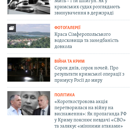
Мить – і ти шпигун. Як у
кримських судах розглядають
звинувачення в держзраді
ФОТОГАЛЕРЕЇ
Краса Сімферопольського
водосховища та занедбаність
довкола
ВІЙНА ТА КРИМ
Сорок днів, сорок ночей. Про
результати кримської операції з
примусу Росії до миру
ПОЛІТИКА
«Короткострокова акція
перетворилася на війну на
виснаження»: Як пропаганда РФ
у Криму пояснює невдачі «СВО»
та залякує «мінними атаками»